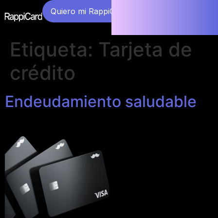
Quiero mi RappiCard
Etiqueta:
Tarjeta de
crédito
Endeudamiento saludable