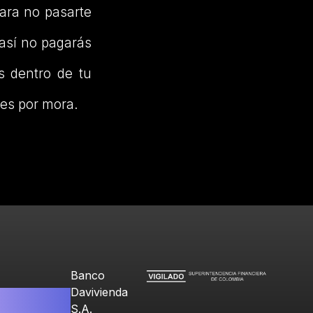
ara no pasarte
 así no pagarás
s dentro de tu
ses por mora.
Banco
Davivienda
S.A.