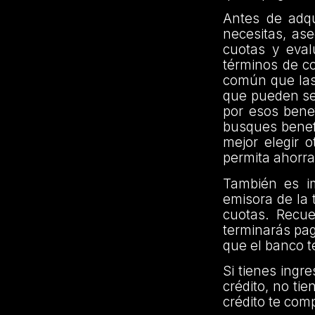
Antes de adqui
necesitas, ase
cuotas y eval
términos de co
común que las 
que pueden se
por esos bene
busques benefic
mejor elegir 
permita ahorr
También es im
emisora de la 
cuotas. Recu
terminarás pag
que el banco t
Si tienes ingr
crédito, no ti
crédito te co