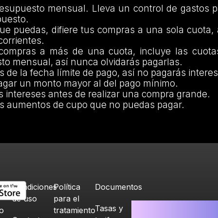
esupuesto mensual. Lleva un control de gastos p
puesto.
ue puedas, difiere tus compras a una sola cuota,
corrientes.
compras a más de una cuota, incluye las cuota
to mensual, así nunca olvidarás pagarlas.
 de la fecha límite de pago, así no pagarás intere
agar un monto mayor al del pago mínimo.
s intereses antes de realizar una compra grande.
s aumentos de cupo que no puedas pagar.
Condiciones
Política
Documentos
de uso
para el
Tasas y
o
tratamiento