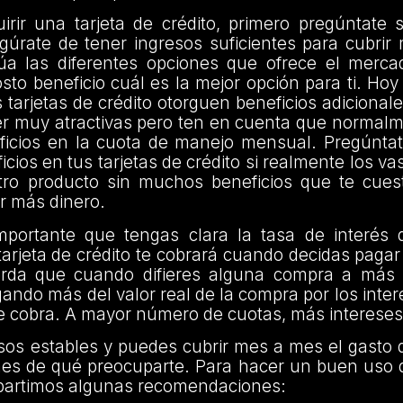
rir una tarjeta de crédito, primero pregúntate 
gúrate de tener ingresos suficientes para cubri
úa las diferentes opciones que ofrece el merca
sto beneficio cuál es la mejor opción para ti. Ho
tarjetas de crédito otorguen beneficios adicionale
r muy atractivas pero ten en cuenta que normal
ficios en la cuota de manejo mensual. Pregúnta
ios en tus tarjetas de crédito si realmente los vas
otro producto sin muchos beneficios que te cue
ar más dinero.
portante que tengas clara la tasa de interés 
tarjeta de crédito te cobrará cuando decidas paga
erda que cuando difieres alguna compra a más 
ando más del valor real de la compra por los inter
e cobra. A mayor número de cuotas, más intereses
esos estables y puedes cubrir mes a mes el gasto d
enes de qué preocuparte. Para hacer un buen uso d
mpartimos algunas recomendaciones: