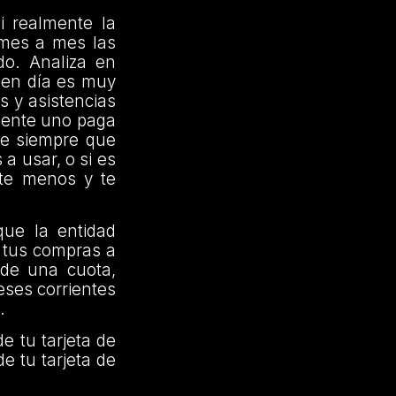
si realmente la
r mes a mes las
do. Analiza en
y en día es muy
s y asistencias
mente uno paga
te siempre que
 a usar, o si es
ste menos y te
que la entidad
r tus compras a
de una cuota,
eses corrientes
.
e tu tarjeta de
e tu tarjeta de