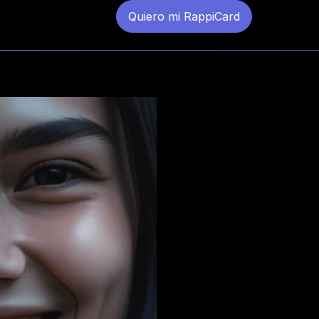
Quiero mi RappiCard