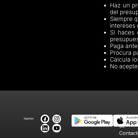
Haz un pr
del presu
Siempre q
intereses 
Si haces 
presupues
Paga antes
Procura p
Calcula lo
No acepte
Canales
de
Contact