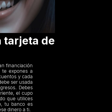
 tarjeta de
an financiación
o te expones a
scuentos y cada
 debe ser usada
ngresos. Debes
riente, el cupo
do que utilices
o, tu banco es
e dinero a ti.