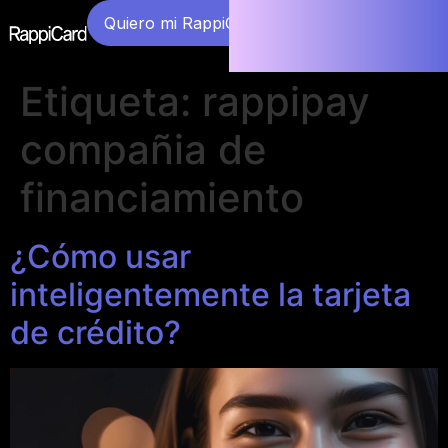
Quiero mi RappiCard
Etiqueta:
rappipay
compañia de
financiamiento
¿Cómo usar
inteligentemente la tarjeta
de crédito?