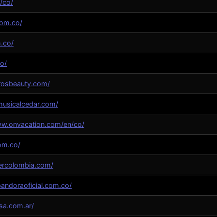
/co/
com.co/
m.co/
co/
grosbeauty.com/
musicalcedar.com/
ww.onvacation.com/en/co/
com.co/
ercolombia.com/
andoraoficial.com.co/
sa.com.ar/