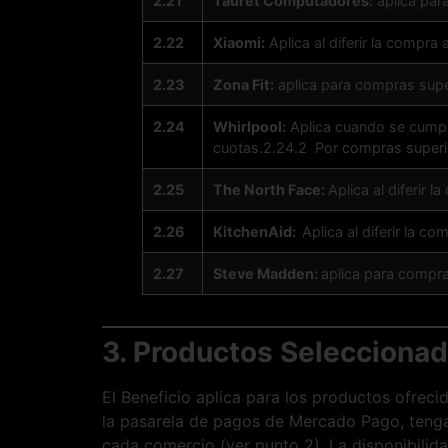
2.21
Tauret Computadores:
aplica par
2.22
Xiaomi:
Aplica al diferir la compra 
2.23
Zona Fit:
aplica para compras super
2.24
Whirlpool:
Aplica cuando se cumpla
cuotas.2.24.2 Por compras superio
2.25
The North Face:
Aplica al diferir
2.26
KitchenAid:
Aplica al diferir la 
2.27
Steve Madden:
aplica para compra
3. Productos Selecciona
El Beneficio aplica para los productos ofrec
la pasarela de pagos de Mercado Pago, tengan
cada comercio (ver punto 2). La disponibilid