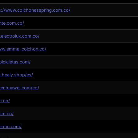
s://www.colchonesspring.com.co/
nte.com.co/
electrolux.com.co/
www.emma-colchon.co/
bicicletas.com/
a.healy.shop/es/
mer.huawei.com/co/
m.co/
com.co/
permu.com/