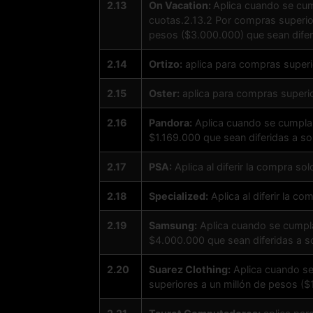
2.13
On Vacation:
Aplica cuando se cum
cuotas.2.13.2 Por compras superior
pesos ($3.000.000) que sean difer
2.14
Ortizo:
aplica para compras superi
2.15
Oster:
aplica para compras superio
2.16
Pandora:
Aplica cuando se cumplan
$1.169.000 que sean diferidas a so
2.17
PSA:
Aplica al diferir la compra sol
2.18
Specialized:
Aplica al diferir la 
2.19
Samsung:
Aplica cuando se cumplan
$4.000.000 que sean diferidas a s
2.20
Suarez Clothing:
Aplica cuando se
superiores a un millón de pesos ($