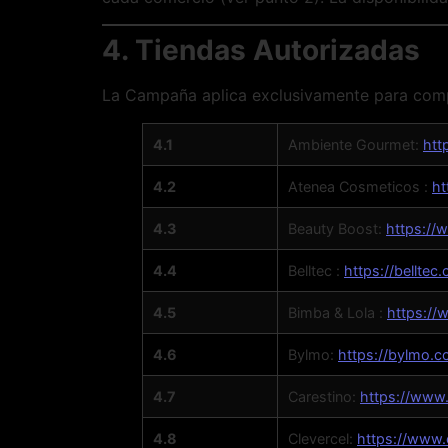
4. Tiendas Autorizadas
La Campaña aplica exclusivamente para compr
4.1
Ambiente Gourmet:
htt
4.2
Atenea Cosmeticos :
ht
4.3
Beauty Boost:
https://
4.4
Belltec :
https://belltec
4.5
Bimba & Lola :
https://
4.6
Bylmo:
https://bylmo.c
4.7
Carestino:
https://www.
4.8
Clevercel:
https://www.c