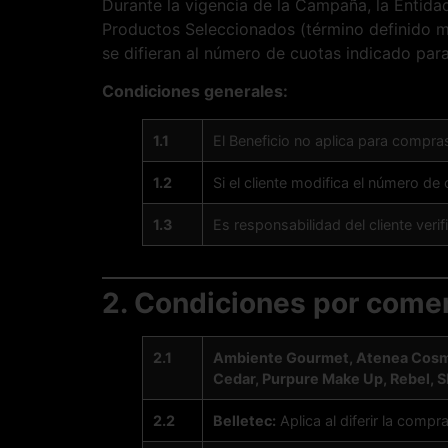
Durante la vigencia de la Campaña, la Entida
Productos Seleccionados (término definido m
se difieran al número de cuotas indicado par
Condiciones generales:
1.1
El Beneficio no aplica para compras
1.2
Si el cliente modifica el número d
1.3
Es responsabilidad del cliente veri
2. Condiciones por come
2.1
Ambiente Gourmet, Atenea Cosmetic
Cedar, Purpure Make Up, Rebel, S
2.2
Belletec:
Aplica al diferir la comp