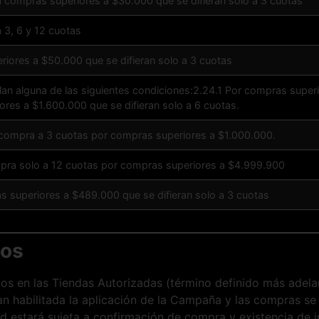
a compras superiores a $30.000 que se difieran solo a 3 cuotas
a 3, 6 y 12 cuotas
iores a $50.000 que se difieran solo a 3 cuotas
n alguna de las siguientes condiciones:2.24.1 Por compras superio
res a $1.600.000 que se difieran solo a 6 cuotas.
 la compra a 3 cuotas por compras superiores a $1.000.000.
compra solo a 12 cuotas por compras superiores a $4.999.900
s superiores a $489.000 que se difieran solo a 3 cuotas
dos
idos en las Tiendas Autorizadas (término definido más adel
 habilitada la aplicación de la Campaña y las compras se 
ad estará sujeta a confirmación de compra y existencia de 