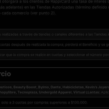
d otorgará a los clientes de RappiCard una tasa de interés
ás adelante) en las Tiendas Autorizadas (término definido
a cada comercio (ver punto 2).
 realizadas a través de tiendas o canales diferentes a las Tiendas 
e cuotas después de realizada la compra, perderá el Beneficio y se
ficar que la compra se realice en cuotas y seleccionar el número perm
rcio
os, Beauty Boost, Bylmo, Dante, Habicicletas, Kevin’s Joyeros, 
hopylibre, Tecnoplaza, Undergold Apparel, Virtual LLantas:
Aplic
ra solo a 3 cuotas por compras superiores a $100.000.