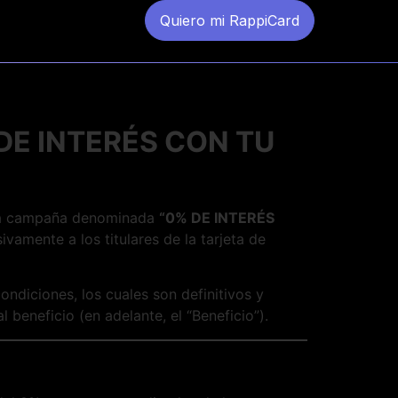
Quiero mi RappiCard
DE INTERÉS CON TU
e la campaña denominada
“0% DE INTERÉS
ivamente a los titulares de la tarjeta de
ondiciones, los cuales son definitivos y
beneficio (en adelante, el “Beneficio”).