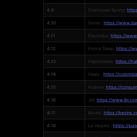
4.9
Colchones Spring:
http
4.10
Dante :
https://www.da
4.11
Electrolux:
https://www.
4.12
Emma Sleep:
https://
4.13
Habicicletas:
https://ha
4.14
Healy :
https://colombi
4.15
Huawei:
https://consu
4.16
Jbl:
https://www.jbl.co
4.17
Kevins:
https://kevins.
4.18
La Vaquita :
https://su