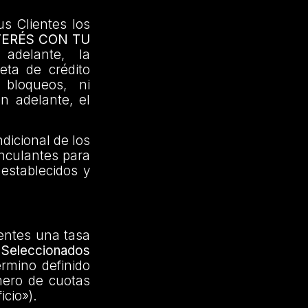
us Clientes los
TERÉS CON TU
adelante, la
jeta de crédito
 bloqueos, ni
en adelante, el
dicional de los
inculantes para
 establecidos y
ientes una tasa
Seleccionados
érmino definido
mero de cuotas
icio»).