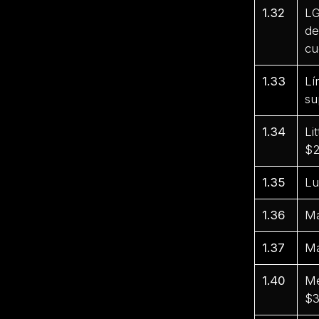
1.32
LG
de
cu
1.33
Lí
su
1.34
Li
$2
1.35
Lu
1.36
Ma
1.37
Ma
1.40
Me
$3