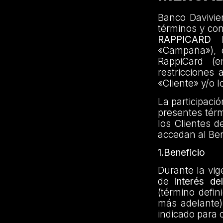
Banco Davivien
términos y co
RAPPICARD
«Campaña»), di
RappiCard (e
restricciones 
«Cliente» y/o l
La participaci
presentes térm
los Clientes d
accedan al Ben
1.Beneficio
Durante la vig
de
interés d
(término defin
más adelante)
indicado para 