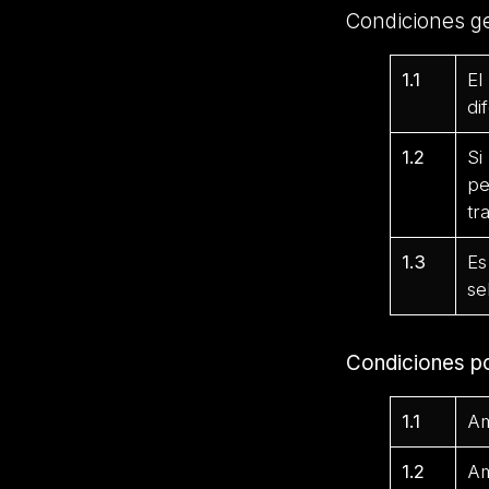
Condiciones g
1.1
El
di
1.2
Si
pe
tr
1.3
Es
se
Condiciones p
1.1
Am
1.2
Am