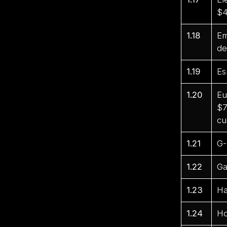
$4
1.18
Em
de
1.19
Es
1.20
Eu
$7
cu
1.21
G-
1.22
Ga
1.23
Ha
1.24
Ho