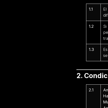
1.1
El
di
1.2
Si
pe
tr
1.3
Es
se
2. Condi
2.1
Am
Ha
Mu
Ap