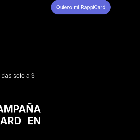
Quiero mi RappiCard
idas solo a 3
CAMPAÑA
CARD EN