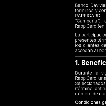
Banco Davivien
términos y co
RAPPICARD
“Campaña”), di
RappiCard (en 
La participaci
presentes térm
los clientes d
accedan al bene
1. Benefic
Durante la vi
RappiCard una
Seleccionados
(término defi
número de cuot
Condiciones ge