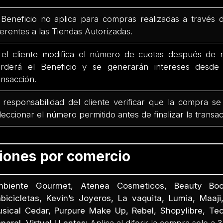
 Beneficio no aplica para compras realizadas a través 
ferentes a las Tiendas Autorizadas.
 el cliente modifica el número de cuotas después de r
rderá el Beneficio y se generarán intereses desd
ansacción.
 responsabilidad del cliente verificar que la compra se
leccionar el número permitido antes de finalizar la transac
ciones por comercio
biente Gourmet, Atenea Cosmeticos, Beauty Boo
bicicletas, Kevin’s Joyeros, La vaquita, Lumia, Maaji,
sical Cedar, Purpure Make Up, Rebel, Shopylibre, Te
parel, Virtual LLantas:
Aplica al diferir la compra solo a 3