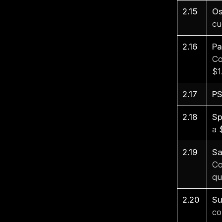
2.15
Os
cu
2.16
Pa
Co
$1
2.17
PS
2.18
Sp
a 
2.19
Sa
Co
qu
2.20
Su
co