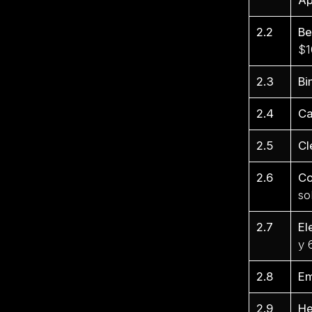
2.2
Be
$1
2.3
Bi
2.4
Ca
2.5
Cl
2.6
Co
so
2.7
El
y 
2.8
Em
2.9
He