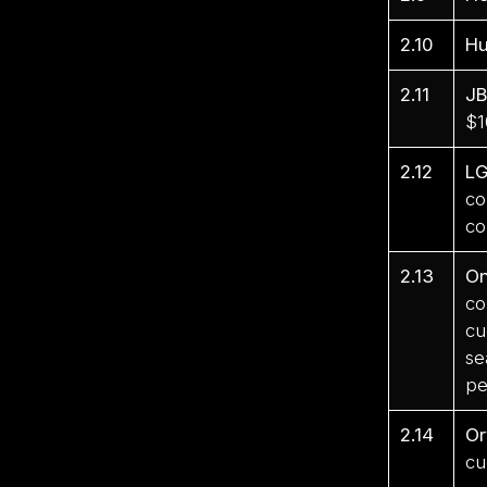
2.10
Hu
2.11
JB
$1
2.12
LG
co
co
2.13
O
co
cu
se
pe
2.14
Or
cu