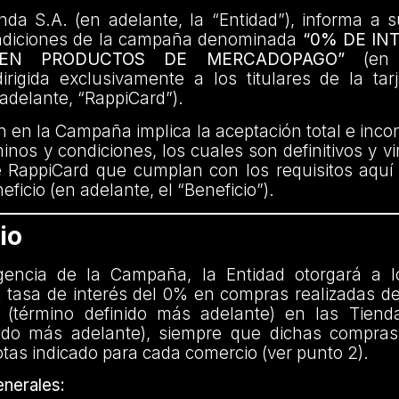
da S.A. (en adelante, la “Entidad”), informa a s
ndiciones de la campaña denominada
“0% DE IN
 EN PRODUCTOS DE MERCADOPAGO”
(en a
rigida exclusivamente a los titulares de la tar
adelante, “RappiCard”).
ón en la Campaña implica la aceptación total e incon
inos y condiciones, los cuales son definitivos y v
e RappiCard que cumplan con los requisitos aquí
ficio (en adelante, el “Beneficio”).
io
gencia de la Campaña, la Entidad otorgará a l
 tasa de interés del 0% en compras realizadas de
 (término definido más adelante) en las Tiend
nido más adelante), siempre que dichas compras 
as indicado para cada comercio (ver punto 2).
nerales: