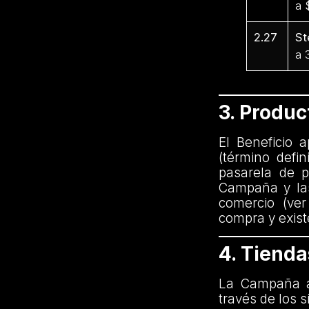
a 
2.27
St
a 
3. Produ
El Beneficio 
(término defi
pasarela de p
Campaña y las
comercio (ver
compra y exist
4. Tiend
La Campaña a
través de los s