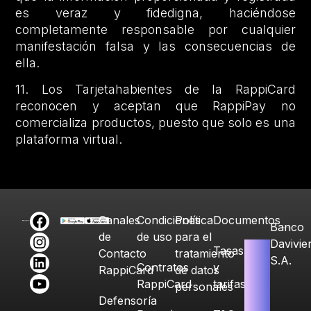
es veraz y fidedigna, haciéndose
completamente responsable por cualquier
manifestación falsa y las consecuencias de
ella.
11. Los Tarjetahabientes de la RappiCard
reconocen y aceptan que RappiPay no
comercializa productos, puesto que solo es una
plataforma virtual.
Canales
Condiciones
Política
Documentos
Banco
de
de uso
para el
Davivie
Tasas
Contacto
tratamiento
S.A.
Contratos
y
RappiCard
de datos
RappiCard
tarifas
personales
Defensoría