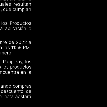
uales resultan
rd, que cumplan
los Productos
a aplicación o
ubre de 2022 a
a las 11:59 PM.
rimero.
e RappiPay, los
s los productos
ncuentra en la
izando compras
n descuento de
o estaráestárá