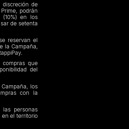
 discreción de
 Prime, podrán
o (10%) en los
asar de setenta
se reservan el
de la Campaña,
RappiPay.
as compras que
onibilidad del
e Campaña,
los
ompras con la
s las personas
n el territorio