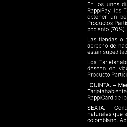
En los unos dí
RappiPay, los 
obtener un be
Productos Part
pociento (70%).
Las tiendas o 
derecho de hac
están supeditad
Los Tarjetahab
deseen en vige
Producto Partic
QUINTA. – Me
Tarjetahabien
RappiCard de lo
SEXTA. – Condi
naturales que s
colombiano. Apl