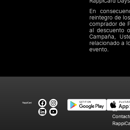
RappiCard Days
En consecuenc
reintegro de lo
comprador de Pr
al descuento o
Campaña, Uste
relacionado a l
evento.
Canales
de
Contact
RappiC