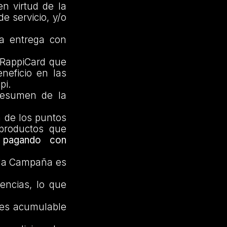
n virtud de la
e servicio, y/o
ra entrega con
 RappiCard que
neficio en las
pi.
 resumen de la
 de los puntos
 productos que
a pagando con
e la Campaña es
encias, lo que
 es acumulable