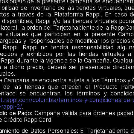
tos objeto de la presente Campaña se encuentran
ibilidad de inventario de las tiendas virtuales, qu
tos a través de la Plataforma Rappi. En caso d
 disponibles, Rappi y/o las tiendas virtuales podr
ateral, la orden del Tarjetahabiente de la RappiCa
s virtuales que participan en la presente Cam
argadas y responsables de modificar los precios 
 Rappi. Rappi no tendrá responsabilidad algun
recidos y exhibidos por las tiendas virtuales al
 Rappi durante la vigencia de la Campaña. Cualqu
n a dicho precio, deberá ser presentada directa
tuales.
e Campaña se encuentra sujeta a los Términos y 
 de las tiendas que ofrecen el Producto Parti
enlace se encuentran los términos y condicio
gal.rappi.com/colombia/terminos-y-condiciones-de
-rappi-2/
.
io de Pago:
Campaña válida para órdenes pagad
de Crédito RappiCard.
amiento de Datos Personales:
El Tarjetahabiente 