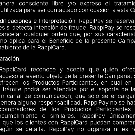
anera consciente libre y/o expreso el tratami
utilizada para ser contactado con ocasión a esta
ficaciones e Interpretación:
RappiPay se reserva
s si detecta intención de fraude. RappiPay se res
cancelar cualquier orden que, por sus caracterís
no aplica para el Beneficio de la presente Campa
ahabiente de la RappiCard.
aración
:
 RappiCard reconoce y acepta que quién ofrec
 acceso al evento objeto de la presente Campaña, 
ofrecen los Productos Participantes, en cual en
, trámite podrá ser atendida por el soporte de l
un canal de comunicación, que solo se encargará
genera alguna responsabilidad. RappiPay no se ha
compradores de los Productos Participantes 
incumplimiento o similares. RappiPay únicame
 que los clientes con RappiCard puedan comprar
según se detalla. RappiPay no organiza ni es 