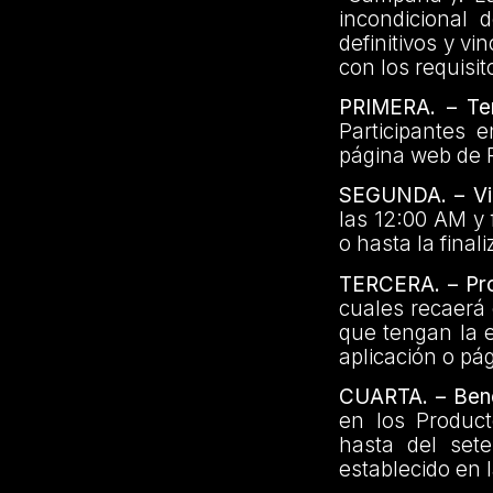
incondicional 
definitivos y v
con los requisi
PRIMERA. – Terr
Participantes 
página web de R
SEGUNDA. – Vi
las 12:00 AM y 
o hasta la fina
TERCERA. – Pro
cuales recaerá 
que tengan la 
aplicación o pá
CUARTA. – Bene
en los Produc
hasta del sete
establecido en 