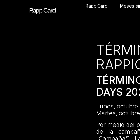
RappiCard
Meses sin
TÉRMI
RAPPI
TÉRMIN
DAYS 20
Lunes, octubre
Martes, octubre
Por medio del 
de la campa
“Campaña”). La