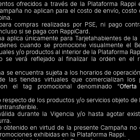
ntos ofrecidos a través de la Plataforma Rappi e
ampaña no aplican para el costo de envío, costo d
pina.
para compras realizadas por PSE, ni pago cont
ncluso si se paga con RappiCard.
 aplica únicamente para Tarjetahabientes de la
rdenes cuando se promocione visualmente el Be
tuales y/o productos al interior de la Plataforma Rap
io se verá reflejado al finalizar la orden en el
 se encuentra sujeta a los horarios de operación
e las tiendas virtuales que comercializan los
con el tag promocional denominado “
Ofert
.
o respecto de los productos y/o servicios objeto d
intransferible.
lida durante la Vigencia y/o hasta agotar exist
urra.
io obtenido en virtud de la presente Campaña no
promociones exhibidas en la Plataforma Rappi.