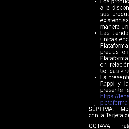
Los produc
a la dispon
sus produc
existencias
manera unil
Las tienda
únicas enc
Plataforma
precios of
Plataforma
en relació
tiendas vir
La present
Rappi y la
presente 
https://le
plataforma
SÉPTIMA. – Med
con la Tarjeta 
OCTAVA. – Trat