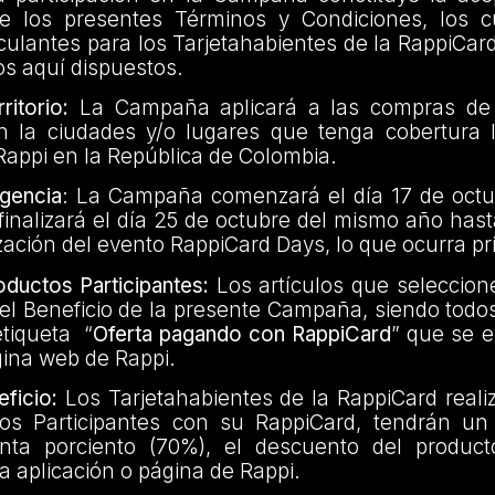
de los presentes Términos y Condiciones, los c
inculantes para los Tarjetahabientes de la RappiCa
tos aquí dispuestos.
itorio:
La Campaña aplicará a las compras de 
en la ciudades y/o lugares que tenga cobertura l
appi en la República de Colombia.
gencia
: La Campaña comenzará el día 17 de oct
finalizará el día 25 de octubre del mismo año hast
lización del evento RappiCard Days, lo que ocurra p
ductos Participantes:
Los artículos que seleccion
el Beneficio de la presente Campaña, siendo todo
etiqueta “
Oferta pagando con RappiCard
” que se e
gina web de Rappi.
ficio:
Los Tarjetahabientes de la RappiCard real
tos Participantes con su RappiCard, tendrán u
nta porciento (70%), el descuento del product
la aplicación o página de Rappi.