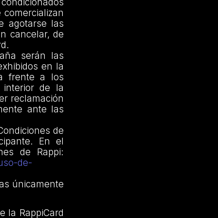
 condicionados
e comercializan
e agotarse las
án cancelar, de
rd.
paña serán las
exhibidos en la
a frente a los
 interior de la
ier reclamación
mente ante las
Condiciones de
cipante. En el
nes de Rappi:
-uso-de-
as únicamente
de la RappiCard