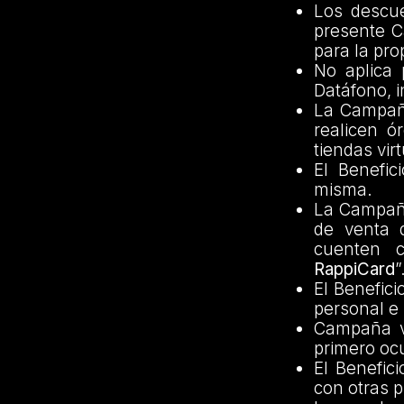
Los descue
presente C
para la pro
No aplica 
Datáfono, i
La Campaña
realicen ó
tiendas vir
El Benefic
misma.
La Campaña
de venta d
cuenten 
RappiCard
”
El Benefici
personal e 
Campaña vá
primero oc
El Benefic
con otras 