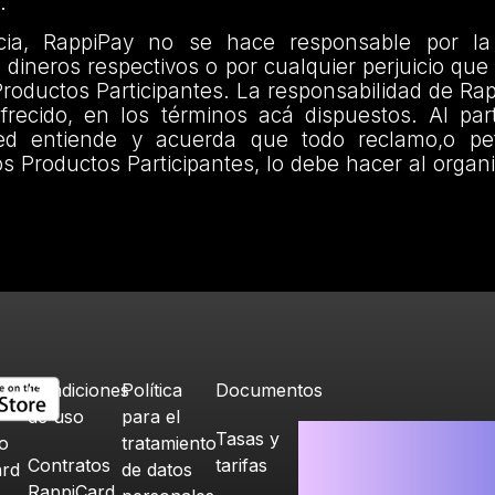
.
ia, RappiPay no se hace responsable por la
s dineros respectivos o por cualquier perjuicio que 
oductos Participantes. La responsabilidad de Rap
frecido, en los términos acá dispuestos. Al part
d entiende y acuerda que todo reclamo,o pet
os Productos Participantes, lo debe hacer al organ
Condiciones
Política
Documentos
de uso
para el
Tasas y
o
tratamiento
Contratos
tarifas
ard
de datos
RappiCard