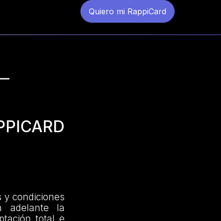
Quiero mi RappiCard
–
PPICARD
 y condiciones
 adelante la
tación total e