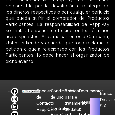
responsable por la devolución o reintegro de
los dineros respectivos o por cualquier perjuicio
que pueda sufrir el comprador de Productos
Participantes. La responsabilidad de RappiPay
se limita al descuento ofrecido, en los términos
acá dispuestos. Al participar en esta Campaña,
Usted entiende y acuerda que todo reclamo, o
petición o queja relacionado con los Productos
Participantes, lo debe hacer al organizador de
dicho evento.
Canales
Condiciones
Política
Documentos
Banco
de
de uso
para el
Davivie
Tasas
Contacto
tratamiento
S.A.
Contratos
y
RappiCard
de datos
RappiCard
tarifas