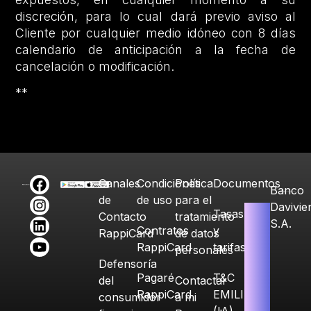
discreción, para lo cual dará previo aviso al
Cliente por cualquier medio idóneo con 8 días
calendario de anticipación a la fecha de
cancelación o modificación.
**
Canales
Condiciones
Política
Documentos
Banco
de
de uso
para el
Davivie
Tasas
Contacto
tratamiento
S.A.
Contratos
y
RappiCard
de datos
RappiCard
tarifas
personales
Defensoría
Pagaré
T&C
del
Contactar
RappiCard
EMILIA
consumidor
a mi