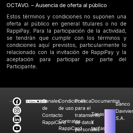
OCTAVO. – Ausencia de oferta al público
Estos términos y condiciones no suponen una
oferta al público en general titulares o no de
RappiPay. Para la participación de la actividad,
se tendrán que cumplir con los términos y
condiciones aquí previstos, particularmente lo
relacionado con la invitación de RappiPay y la
aceptación para participar por parte del
Participante.
Canales
Condiciones
Política
Documentos
Banco
de
de uso
para el
Davivie
Tasas
Contacto
tratamiento
S.A.
Contratos
y
RappiCard
de datos
RappiCard
tarifas
personales