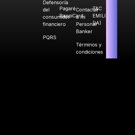
Defensoría
Pagaré
T&C
del
Contactar
RappiCard
EMILIA
consumidor
a mi
(IA)
financiero
Personal
Banker
PQRS
Términos y
condiciones