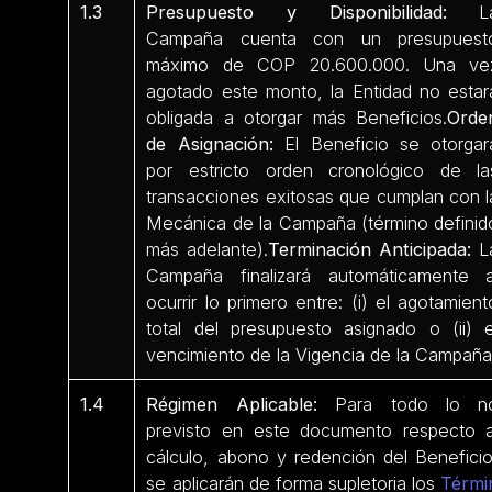
1.3
Presupuesto y Disponibilidad:
L
Campaña cuenta con un presupuest
máximo de COP 20.600.000. Una ve
agotado este monto, la Entidad no estar
obligada a otorgar más Beneficios.
Orde
de Asignación:
El Beneficio se otorgar
por estricto orden cronológico de la
transacciones exitosas que cumplan con l
Mecánica de la Campaña (término definid
más adelante).
Terminación Anticipada:
L
Campaña finalizará automáticamente a
ocurrir lo primero entre: (i) el agotamient
total del presupuesto asignado o (ii) e
vencimiento de la Vigencia de la Campaña
1.4
Régimen Aplicable:
Para todo lo n
previsto en este documento respecto a
cálculo, abono y redención del Beneficio
se aplicarán de forma supletoria los
Térmi