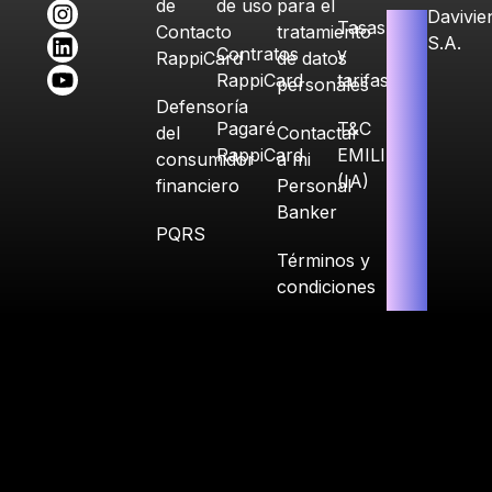
de
de uso
para el
Davivie
Tasas
Contacto
tratamiento
S.A.
Contratos
y
RappiCard
de datos
RappiCard
tarifas
personales
Defensoría
Pagaré
T&C
del
Contactar
RappiCard
EMILIA
consumidor
a mi
(IA)
financiero
Personal
Banker
PQRS
Términos y
condiciones