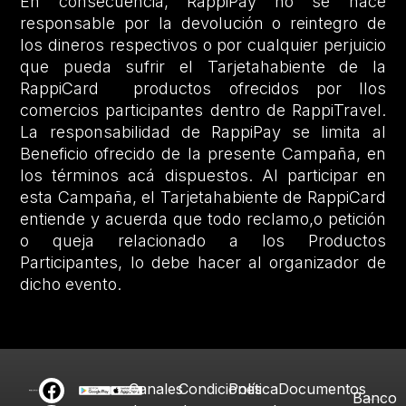
En consecuencia, RappiPay no se hace
responsable por la devolución o reintegro de
los dineros respectivos o por cualquier perjuicio
que pueda sufrir el Tarjetahabiente de la
RappiCard productos ofrecidos por llos
comercios participantes dentro de RappiTravel.
La responsabilidad de RappiPay se limita al
Beneficio ofrecido de la presente Campaña, en
los términos acá dispuestos. Al participar en
esta Campaña, el Tarjetahabiente de RappiCard
entiende y acuerda que todo reclamo,o petición
o queja relacionado a los Productos
Participantes, lo debe hacer al organizador de
dicho evento.
Canales
Condiciones
Política
Documentos
Banco