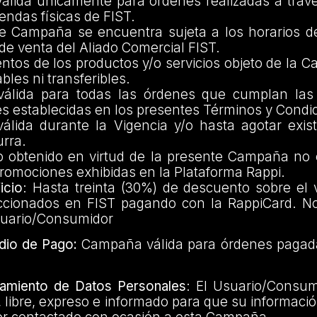
lida únicamente para órdenes realizadas a trav
iendas físicas de FIST.
e Campaña se encuentra sujeta a los horarios d
de venta del Aliado Comercial FIST.
ntos de los productos y/o servicios objeto de la
bles ni transferibles.
álida para todas las órdenes que cumplan las 
es establecidas en los presentes Términos y Condi
lida durante la Vigencia y/o hasta agotar exist
urra.
io obtenido en virtud de la presente Campaña no
promociones exhibidas en la Plataforma Rappi.
icio
: Hasta treinta (30%) de descuento sobre el 
ccionados en FIST pagando con la RappiCard. No
suario/Consumidor
dio de Pago:
Campaña válida para órdenes pagad
amiento de Datos Personales
: El Usuario/Consum
 libre, expreso e informado para que su informaci