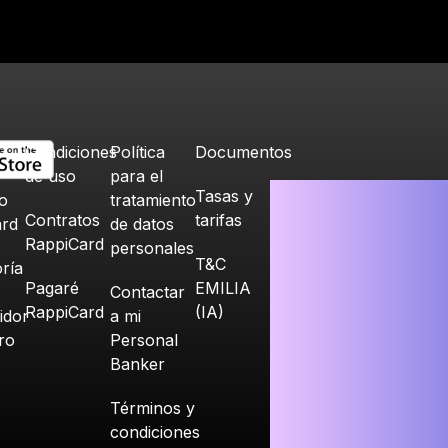
Condiciones
Política
Documentos
de uso
para el
Tasas y
o
tratamiento
Contratos
tarifas
ard
de datos
RappiCard
personales
T&C
ría
Pagaré
EMILIA
Contactar
RappiCard
(IA)
idor
a mi
ero
Personal
Banker
Términos y
condiciones