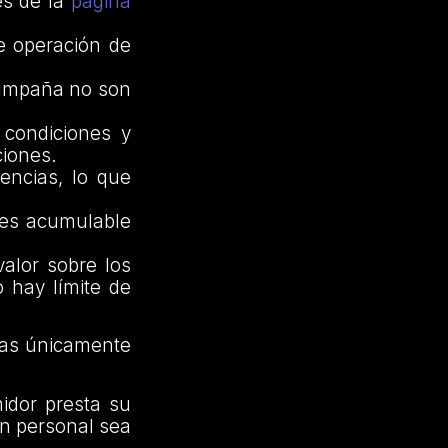
és de la
página
e operación de
 Campaña no son
condiciones y
ciones.
encias, lo que
 es acumulable
valor sobre los
 hay límite de
as únicamente
idor presta su
ón personal sea