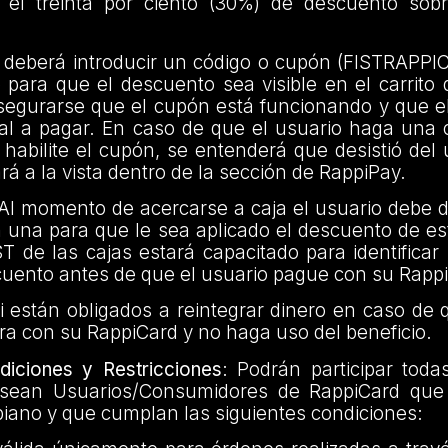
a el treinta por ciento (30%) de descuento sobr
 deberá introducir un código o cupón (FISTRAPPI
o para que el descuento sea visible en el carrito
segurarse que el cupón está funcionando y que e
total a pagar. En caso de que el usuario haga un
habilite el cupón, se entenderá que desistió del
rá a la vista dentro de la sección de RappiPay.
 Al momento de acercarse a caja el usuario debe de
 una para que le sea aplicado el descuento de es
T de las cajas estará capacitado para identificar
cuento antes de que el usuario pague con su Rapp
i están obligados a reintegrar dinero en caso de
a con su RappiCard y no haga uso del beneficio.
iciones y Restricciones
: Podrán participar toda
 sean Usuarios/Consumidores de RappiCard que 
mbiano y que cumplan las siguientes condiciones: