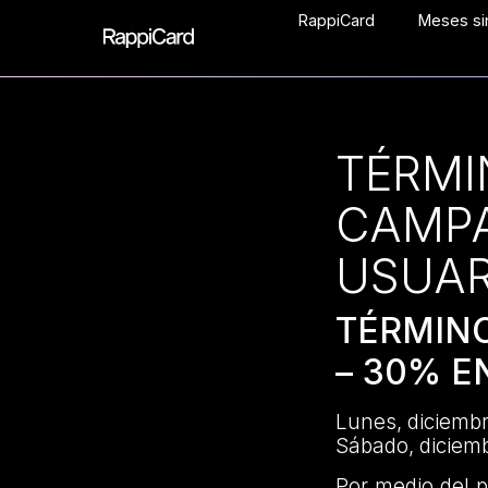
RappiCard
Meses sin
TÉRMI
CAMPA
USUAR
TÉRMIN
– 30% E
Lunes, diciemb
Sábado, diciem
Por medio del 