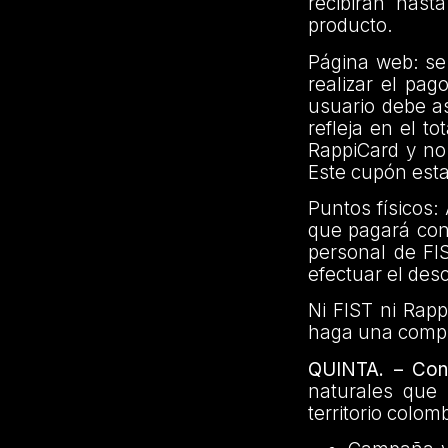
recibirán hast
producto.
Página web: se
realizar el pag
usuario debe a
refleja en el 
RappiCard y no 
Este cupón esta
Puntos físicos:
que pagará con
personal de FIS
efectuar el des
Ni FIST ni Rapp
haga una compr
QUINTA. – Cond
naturales que
territorio colo