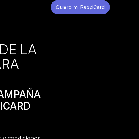
Quiero mi RappiCard
DE LA
ARA
CAMPAÑA
PICARD
 y condiciones