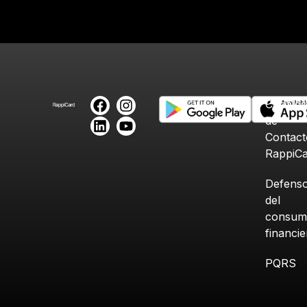
Canales
de
Contact
RappiC
Defenso
del
consum
financi
PQRS