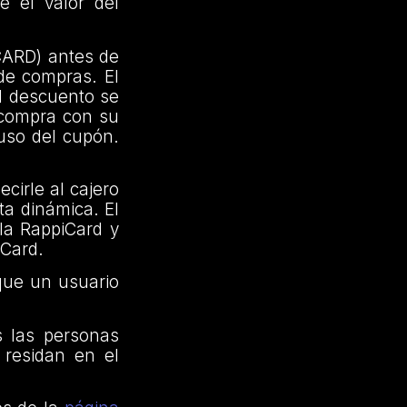
e el valor del
CARD) antes de
 de compras. El
l descuento se
a compra con su
 uso del cupón.
cirle al cajero
ta dinámica. El
 la RappiCard y
iCard.
 que un usuario
s las personas
residan en el