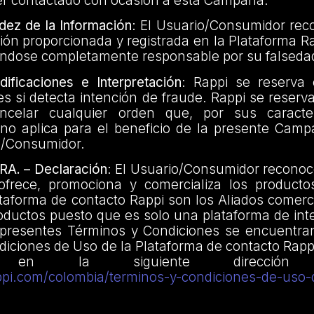
ser contactado con ocasión a esta Campaña.
idez de la Información
: El Usuario/Consumidor rec
ión proporcionada y registrada en la Plataforma Ra
iéndose completamente responsable por su falseda
ficaciones e Interpretación
: Rappi se reserva
s si detecta intención de fraude. Rappi se reserv
ncelar cualquier orden que, por sus caracterí
no aplica para el beneficio de la presente Campa
io/Consumidor.
A. – Declaración
: El Usuario/Consumidor reconoc
ofrece, promociona y comercializa los producto
ataforma de contacto Rappi son los Aliados comerc
roductos puesto que es solo una plataforma de in
 presentes Términos y Condiciones se encuentran
iciones de Uso de la Plataforma de contacto Rappi
n en la siguiente dirección ele
rappi.com/colombia/terminos-y-condiciones-de-uso-