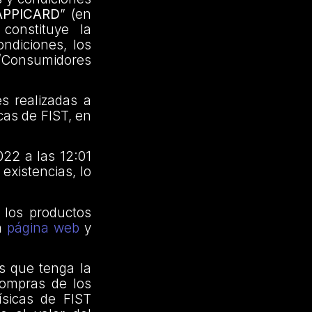
APPICARD
” (en
constituye la
ondiciones, los
s/Consumidores
s realizadas a
cas de FIST, en
22 a las 12:01
existencias, lo
 los productos
la
página web
y
s que tenga la
compras de los
ísicas de FIST