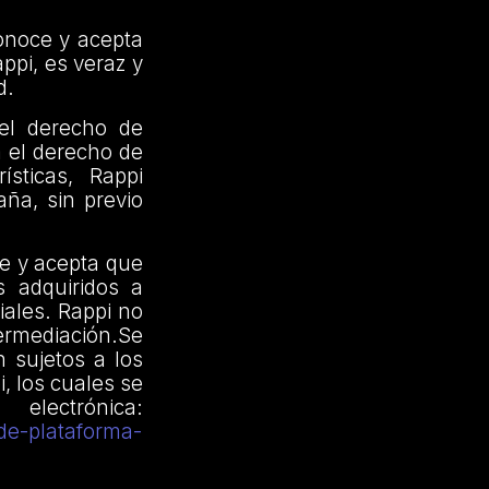
onoce y acepta
ppi, es veraz y
d.
 el derecho de
a el derecho de
sticas, Rappi
ña, sin previo
e y acepta que
s adquiridos a
iales. Rappi no
termediación.Se
 sujetos a los
, los cuales se
ctrónica:
de-plataforma-