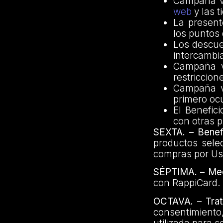
Campaña vá
web
y las t
La present
los puntos 
Los descue
intercambia
Campaña v
restriccion
Campaña vá
primero oc
El Benefic
con otras 
SEXTA. – Benef
productos sele
compras por U
SÉPTIMA. – Me
con RappiCard.
OCTAVA. – Trat
consentimiento,