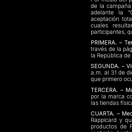
de la campaña
adelante la “
aceptación tot
cuales result
participantes, 
PRIMERA. – Terr
través de la pá
la República de
SEGUNDA. – Vi
a.m. al 31 de d
que primero ocu
TERCERA. – Mar
por la marca c
las tiendas físi
CUARTA. – Mec
Rappicard y qu
productos de 