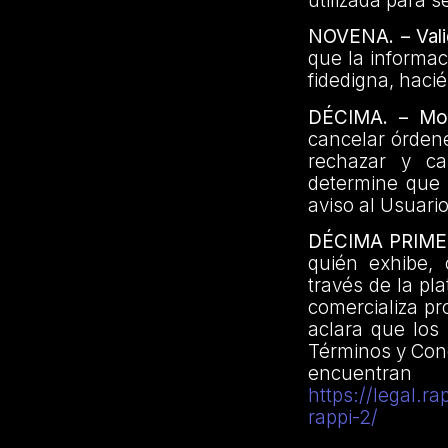
utilizada para 
NOVENA.
– Val
que la informac
fidedigna, hac
DÉCIMA. – Modi
cancelar órdene
rechazar y ca
determine que 
aviso al Usuar
DÉCIMA PRIMER
quién exhibe, 
través de la pl
comercializa p
aclara que los
Términos y Cond
encuentra
https://legal.
rappi-2/