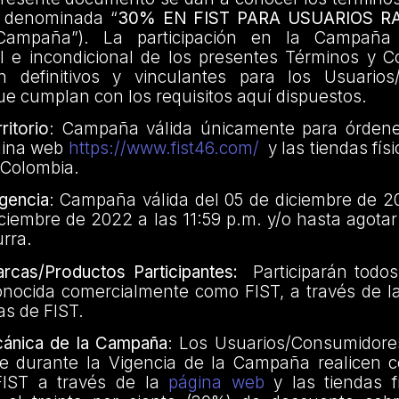
 denominada “
30% EN FIST PARA USUARIOS R
Campaña”). La participación en la Campaña 
al e incondicional de los presentes Términos y C
an definitivos y vinculantes para los Usuario
que cumplan con los requisitos aquí dispuestos.
itorio
: Campaña válida únicamente para órdene
gina web
https://www.fist46.com/
y las tiendas físi
 Colombia.
gencia
: Campaña válida del 05 de diciembre de 20
iciembre de 2022 a las 11:59 p.m. y/o hasta agotar 
rra.
cas/Productos Participantes:
Participarán todos
onocida comercialmente como FIST, a través de 
cas de FIST.
ánica de la Campaña
: Los Usuarios/Consumidore
e durante la Vigencia de la Campaña realicen 
FIST a través de la
página web
y las tiendas f