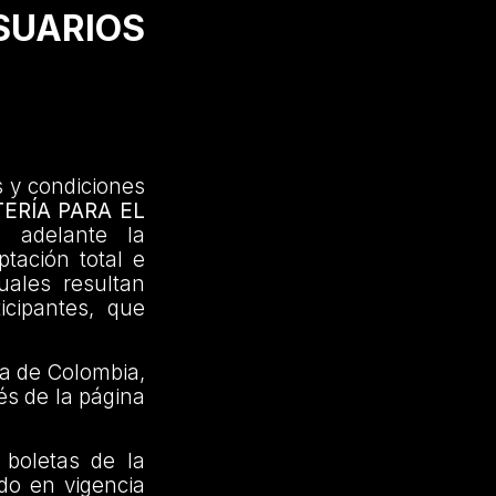
SUARIOS
 y condiciones
ERÍA PARA EL
n adelante la
tación total e
uales resultan
icipantes, que
a de Colombia,
és de la página
boletas de la
ndo en vigencia