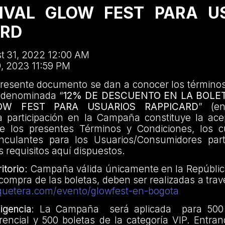
TIVAL GLOW FEST PARA U
ARD
t 31, 2022 12:00 AM
9, 2023 11:59 PM
presente documento se dan a conocer los términos
 denominada “
12% DE DESCUENTO EN LA BOLET
LOW FEST PARA USUARIOS RAPPICARD
” (e
 participación en la Campaña constituye la acep
de los presentes Términos y Condiciones, los c
vinculantes para los Usuarios/Consumidores part
 requisitos aquí dispuestos.
itorio
: Campaña válida únicamente en la Repúblic
compra de las boletas, deben ser realizadas a trav
tiquetera.com/evento/glowfest-en-bogota
gencia
: La Campaña será aplicada para 500 
rencial y 500 boletas de la categoría VIP. Entra