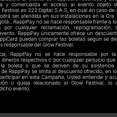
za y comercializa el acceso al evento objeto 
estival es 222 Digital S.A.S, en cual en caso de
podrá ser atendida en sus instalaciones en la Cra 
gotá.. RappiPay no se hace responsable frente a 
a por cualquier reclamación, reprogramación, 
evento. RappiPay únicamente ofrece un descuent
appiCard puedan comprar las boletas según se det
es responsable del Glow Festival.
ia, RappiPay no se hace responsable por la
s dineros respectivos o por cualquier perjuicio que 
la boleta o que se deriven de su asistencia 
 de RappiPay se limita al descuento ofrecido, en l
 participar en esta Campaña, Usted entiende y ac
ción o queja relacionado al Glow Festival, lo
dicho evento.