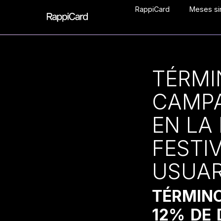
RappiCard
Meses sin
TÉRMI
CAMPA
EN LA
FESTI
USUAR
TÉRMIN
12% DE 