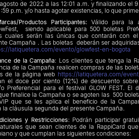
agosto de 2022 a las 12:01 a.m. y finalizando el 
1:59 p.m. y/o hasta agotar existencias, lo que prim
rcas/Productos Participantes:
Válido para la a
owFest, siendo aplicable para 500 boletas Pref
as cuales serán las únicas que contarán con el
nte Campaña . Las boletas deberán ser adquiridas
ps://latiquetera.com/evento/glowfest-en-bogota
ance de la Campaña
: Los clientes que tenga la R
ncia de la Campaña realicen compras de las bolet
és de la página web
https://latiquetera.com/even
n el doce por ciento (12%) de descuento sobre 
y/o Preferencial para el festival GLOW FEST. El 
que finalice la Campaña o se agoten las 500 bolet
VIP que se les aplica el beneficio de la Camp
 la cláusula segunda del presente Campaña.
iciones y Restricciones
: Podrán participar grat
aturales que sean clientes de la RappiCard que
mbiano y que cumplan las siguientes condiciones: