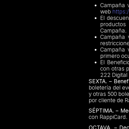
Campaña vá
web
https:
El descuen
productos 
Campaña.
Campaña v
restriccion
Campaña vá
primero oc
El Benefic
con otras 
222 Digital
SEXTA. – Benef
boletería del e
y otras 500 bole
por cliente de 
SÉPTIMA. – Me
con RappiCard.
OCTAVA. – Dec