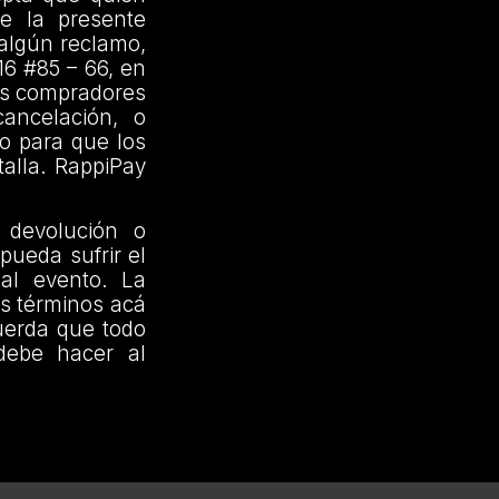
de la presente
 algún reclamo,
16 #85 – 66, en
los compradores
cancelación, o
o para que los
alla. RappiPay
 devolución o
pueda sufrir el
al evento. La
os términos acá
uerda que todo
 debe hacer al