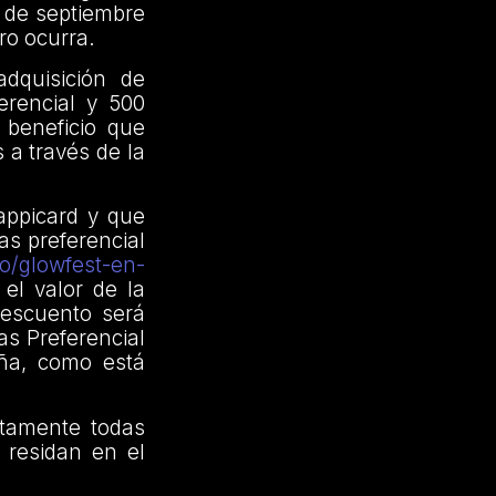
9 de septiembre
ero ocurra.
dquisición de
erencial y 500
 beneficio que
 a través de la
appicard y que
as preferencial
to/glowfest-en-
el valor de la
descuento será
as Preferencial
aña, como está
uitamente todas
 residan en el