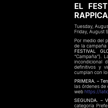
EL FES
RAPPIC
Tuesday, Augus
Friday, August 
Por medio del 
de la campaña
FESTIVAL G
“Campaña”). La
incondicional 
definitivos y 
cumplan con los
PRIMERA. – Terr
las órdenes de 
web
https://la
SEGUNDA. – Vi
categoría Prefe