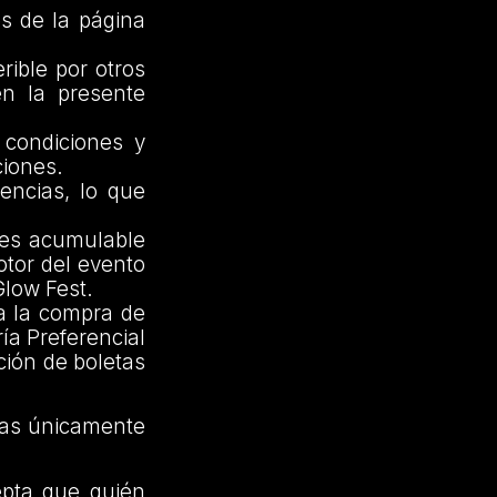
s de la página
rible por otros
en la presente
condiciones y
ciones.
encias, lo que
 es acumulable
otor del evento
 Glow Fest.
a la compra de
ía Preferencial
ición de boletas
as únicamente
epta que quién