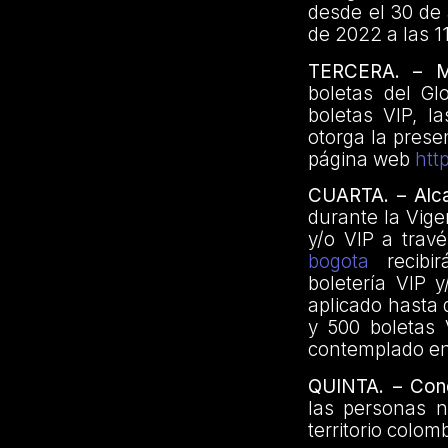
desde el 30 de 
de 2022 a las 1
TERCERA. – Ma
boletas del Gl
boletas VIP, l
otorga la prese
página web
htt
CUARTA. – Alc
durante la Vige
y/o VIP a trav
bogota
recibirá
boletería VIP 
aplicado hasta 
y 500 boletas 
contemplado en
QUINTA. – Cond
las personas n
territorio colo