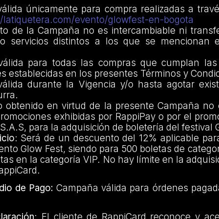
lida únicamente para compra realizadas a travé
//latiquetera.com/evento/glowfest-en-bogota
to de la Campaña no es intercambiable ni transfe
o servicios distintos a los que se mencionan 
álida para todas las compras que cumplan las 
es establecidas en los presentes Términos y Condi
lida durante la Vigencia y/o hasta agotar exist
urra.
io obtenido en virtud de la presente Campaña no
promociones exhibidas por RappiPay o por el prom
 S.A.S, para la adquisición de boletería del festival
icio
: Será de un descuento del 12% aplicable par
vento Glow Fest, siendo para 500 boletas de categor
tas en la categoría VIP. No hay límite en la adquis
RappiCard.
dio de Pago:
Campaña válida para órdenes pagad
laración
: El cliente de RappiCard reconoce y ac