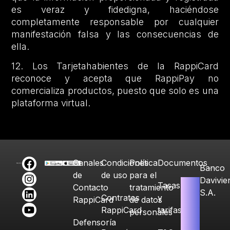
es veraz y fidedigna, haciéndose
completamente responsable por cualquier
manifestación falsa y las consecuencias de
ella.
12. Los Tarjetahabientes de la RappiCard
reconoce y acepta que RappiPay no
comercializa productos, puesto que solo es una
plataforma virtual.
Canales
Condiciones
Política
Documentos
Banco
de
de uso
para el
Davivie
Tasas
Contacto
tratamiento
S.A.
Contratos
y
RappiCard
de datos
RappiCard
tarifas
personales
Defensoría