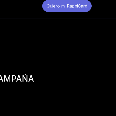
Quiero mi RappiCard
AMPAÑA