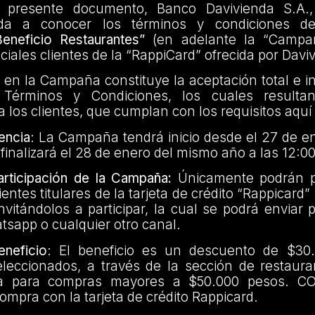
 presente documento, Banco Davivienda S.A.,
 da a conocer los términos y condiciones 
Beneficio Restaurantes”
(en adelante la “Campañ
nciales clientes de la “RappiCard” ofrecida por Davi
n en la Campaña constituye la aceptación total e i
 Términos y Condiciones, los cuales resultan 
a los clientes, que cumplan con los requisitos aquí
encia
: La Campaña tendrá inicio desde el 27 de e
y finalizará el 28 de enero del mismo año a las 12:0
ticipación de la Campaña:
Únicamente podrán pa
entes titulares de la tarjeta de crédito “Rappicard”
vitándolos a participar, la cual se podrá enviar
atsapp o cualquier otro canal.
neficio
: El beneficio es un descuento de $30
eleccionados, a través de la sección de restaura
ica para compras mayores a $50.000 pesos. C
compra con la tarjeta de crédito Rappicard.