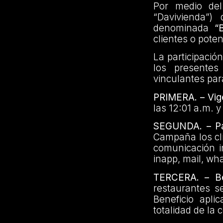
Por medio del
“Davivienda”)
denominada
“
clientes o pote
La participació
los presentes
vinculantes par
PRIMERA. – Vig
las 12:01 a.m. 
SEGUNDA. – Par
Campaña los cli
comunicación in
inapp, mail, wh
TERCERA. – Be
restaurantes s
Beneficio apl
totalidad de la 