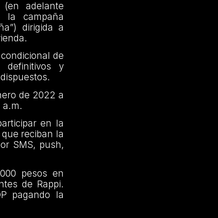
 (en adelante
de la campaña
a”) dirigida a
vienda.
ncondicional de
definitivos y
 dispuestos.
nero de 2022 a
0 a.m.
rticipar en la
 que reciban la
 por SMS, push,
.000 pesos en
ntes de Rappi.
OP pagando la