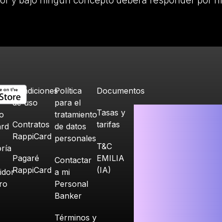
or y bajo ningún concepto deberá responder por n
Condiciones
Política
Documentos
de uso
para el
Tasas y
o
tratamiento
Contratos
tarifas
ard
de datos
RappiCard
personales
T&C
ría
Pagaré
EMILIA
Contactar
RappiCard
(IA)
idor
a mi
ero
Personal
Banker
Términos y