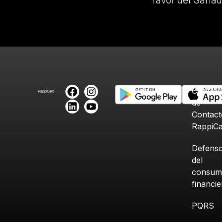
favor del Ganad
Canales
de
Contact
RappiC
Defenso
del
consum
financi
PQRS