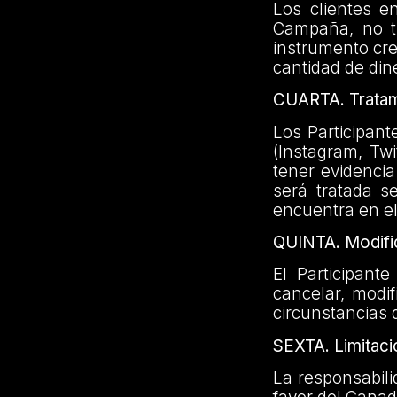
Los clientes e
Campaña, no ti
instrumento cred
cantidad de din
CUARTA. Tratam
Los Participant
(Instagram, Twi
tener evidencia
será tratada s
encuentra en el
QUINTA. Modific
El Participant
cancelar, modi
circunstancias 
SEXTA. Limitaci
La responsabili