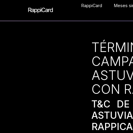
RappiCard
Meses sin
TÉRMI
CAMP
ASTUV
CON R
T&C DE
ASTUV
RAPPIC