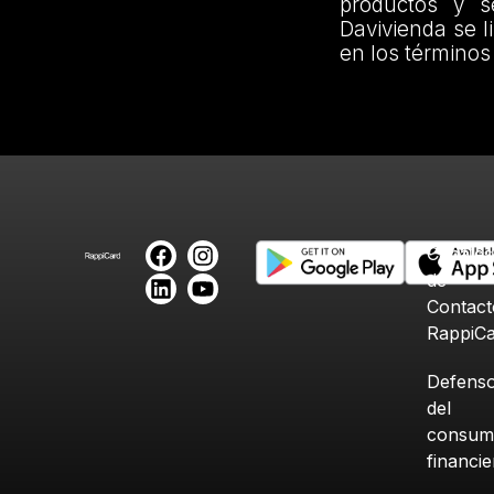
productos y s
Davivienda se l
en los términos
Canales
de
Contact
RappiC
Defenso
del
consum
financi