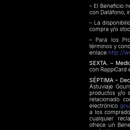
– El Beneficio 
con Datáfono, i
– La disponibil
compra y/o stoc
– Para los Pr
términos y cond
enlace
http://
SEXTA. – Medi
con RappiCard e
SÉPTIMA – Decl
Astuviaje Gour
productos y/o s
relacionado co
electrónico
gou
a los comprado
cualquier rec
ofrece un Bene