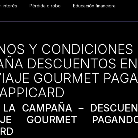
 interés
Pérdida o robo
Educación financiera
NOS Y CONDICIONES
AÑA DESCUENTOS EN
IAJE GOURMET PAG
APPICARD
 LA CAMPAÑA
–
DESCUEN
IAJE GOURMET PAGAN
ARD