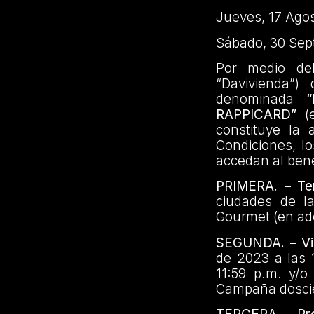
Jueves, 17 Ago
Sábado, 30 Sep
Por medio de
“Davivienda”)
denominada
RAPPICARD”
(e
constituye la 
Condiciones, lo
accedan al bene
PRIMERA. – Ter
ciudades de l
Gourmet (en ad
SEGUNDA. – Vi
de 2023 a las 
11:59 p.m. y/o
Campaña doscie