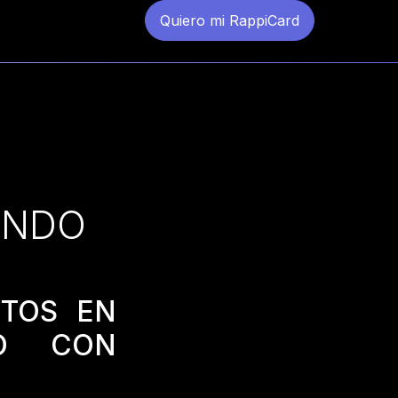
Quiero mi RappiCard
ANDO
TOS EN
DO CON