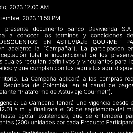
sto, 2023 12:00 AM
tiembre, 2023 11:59 PM
l presente documento Banco Davivienda S.A
 da a conocer los términos y condiciones 
“DESCUENTOS EN ASTUVIAJE GOURMET P
n adelante la “Campaña”). La participación 
aceptación total e incondicional de los presen
s cuales resultan definitivos y vinculantes para l
ficio y que cumplan con los requisitos aquí dispue
ritorio
: La Campaña aplicará a las compras rea
a República de Colombia, en el canal de pagos
elante “Plataforma de Astuviaje Gourmet”).
gencia
: La Campaña tendrá una vigencia desde e
12:01 a.m. y finalizará el 30 de septiembre del 
 hasta agotar existencias, que se entenderá pa
ntas (200) unidades por cada Producto Participan