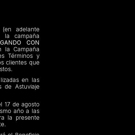
 (en adelante
de la campaña
AGANDO CON
en la Campaña
tes Términos y
os clientes que
stos.
lizadas en las
 de Astuviaje
l 17 de agosto
mismo año a las
ra la presente
te.