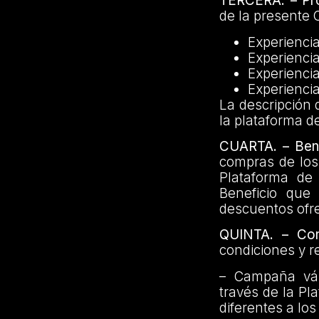
TERCERA. – Pro
de la presente
Experienci
Experienci
Experienci
Experiencia
La descripción
la plataforma d
CUARTA. – Bene
compras de los
Plataforma de
Beneficio que
descuentos ofre
QUINTA. – Con
condiciones y r
– Campaña vál
través de la Pl
diferentes a lo