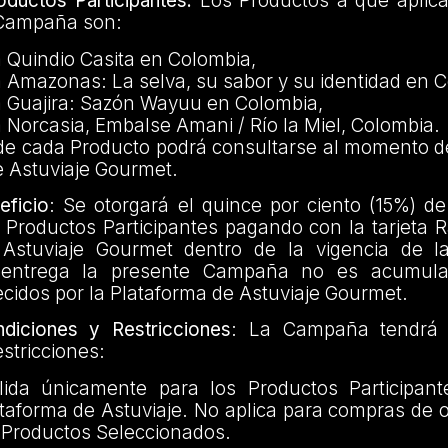
ductos Participantes:
Los Productos a que aplicar
 Campaña son:
a Quindio Casita en Colombia,
a Amazonas: La selva, su sabor y su identidad en 
a Guajira: Sazón Wayuu en Colombia,
 Norcasia, Embalse Amani / Río la Miel, Colombia.
 de cada Producto podrá consultarse al momento d
e Astuviaje Gourmet.
ficio
: Se otorgará el quince por ciento (15%) d
 Productos Participantes pagando con la tarjeta 
 Astuviaje Gourmet dentro de la vigencia de l
 entrega la presente Campaña no es acumula
cidos por la Plataforma de Astuviaje Gourmet.
diciones y Restricciones
: La Campaña tendrá l
estricciones:
ida únicamente para los Productos Participant
ataforma de Astuviaje. No aplica para compras de 
s Productos Seleccionados.