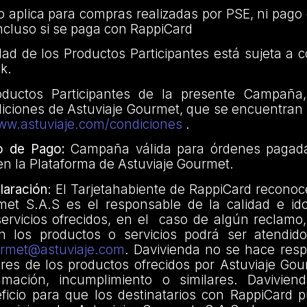
no aplica para compras realizadas por PSE, ni pago
ncluso si se paga con RappiCard
idad de los Productos Participantes está sujeta a 
k.
oductos Participantes de la presente Campaña,
iciones de Astuviaje Gourmet, que se encuentran 
www.astuviaje.com/condiciones
.
o de Pago:
Campaña válida para órdenes pagad
n la Plataforma de Astuviaje Gourmet.
aración
: El Tarjetahabiente de RappiCard recono
met S.A.S es el responsable de la calidad e id
ervicios ofrecidos, en el caso de algún reclamo,
n los productos o servicios podrá ser atendid
rmet@astuviaje.com
. Davivienda no se hace resp
res de los productos ofrecidos por Astuviaje Gou
lamación, incumplimiento o similares. Davivie
ficio para que los destinatarios con RappiCard p