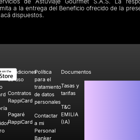
ervicios de Astuviaje Gourmet S.A.S. La respo
imita a la entrega del Beneficio ofrecido de la pr
 acá dispuestos.
Condiciones
Política
Documentos
de uso
para el
Tasas y
o
tratamiento
Contratos
tarifas
ard
de datos
RappiCard
personales
T&C
ría
Pagaré
EMILIA
Contactar
RappiCard
(IA)
idor
a mi
ero
Personal
Banker