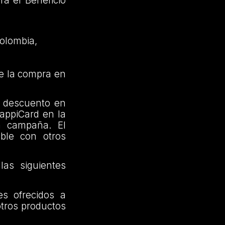
á el Beneficio
Colombia,
e la compra en
e descuento en
RappiCard en la
a campaña. El
ble con otros
as siguientes
es ofrecidos a
otros productos