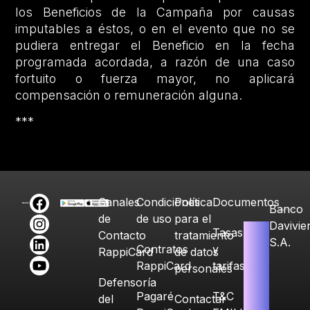
los Beneficios de la Campaña por causas
imputables a éstos, o en el evento que no se
pudiera entregar el Beneficio en la fecha
programada acordada, a razón de una caso
fortuito o fuerza mayor, no aplicará
compensación o remuneración alguna.
***
Canales
Condiciones
Política
Documentos
Banco
de
de uso
para el
Davivie
Tasas
Contacto
tratamiento
S.A.
Contratos
y
RappiCard
de datos
RappiCard
tarifas
personales
Defensoría
Pagaré
T&C
del
Contactar