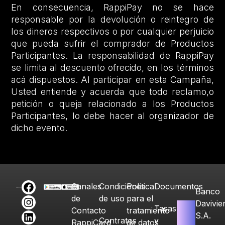
En consecuencia, RappiPay no se hace
responsable por la devolución o reintegro de
los dineros respectivos o por cualquier perjuicio
que pueda sufrir el comprador de Productos
Participantes. La responsabilidad de RappiPay
se limita al descuento ofrecido, en los términos
acá dispuestos. Al participar en esta Campaña,
Usted entiende y acuerda que todo reclamo,o
petición o queja relacionado a los Productos
Participantes, lo debe hacer al organizador de
dicho evento.
Canales
Condiciones
Política
Documentos
Banco
de
de uso
para el
Davivie
Tasas
Contacto
tratamiento
S.A.
Contratos
y
RappiCard
de datos