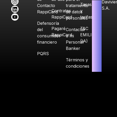
Davivie
Tasas
Contacto
tratamiento
S.A.
Contratos
y
RappiCard
de datos
RappiCard
tarifas
personales
Defensoría
Pagaré
T&C
del
Contactar
RappiCard
EMILIA
consumidor
a mi
(IA)
financiero
Personal
Banker
PQRS
Términos y
condiciones