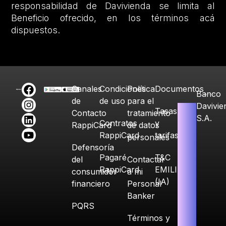
responsabilidad de Davivienda se limita al
Beneficio ofrecido, en los términos acá
dispuestos.
Canales
Condiciones
Política
Documentos
Banco
de
de uso
para el
Davivie
Tasas
Contacto
tratamiento
S.A.
Contratos
y
RappiCard
de datos
RappiCard
tarifas
personales
Defensoría
Pagaré
T&C
del
Contactar
RappiCard
EMILIA
consumidor
a mi
(IA)
financiero
Personal
Banker
PQRS
Términos y