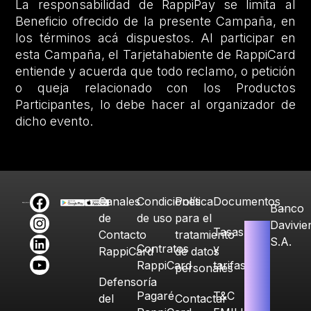
La responsabilidad de RappiPay se limita al
Beneficio ofrecido de la presente Campaña, en
los términos acá dispuestos. Al participar en
esta Campaña, el Tarjetahabiente de RappiCard
entiende y acuerda que todo reclamo, o petición
o queja relacionado con los Productos
Participantes, lo debe hacer al organizador de
dicho evento.
Canales
Condiciones
Política
Documentos
Banco
de
de uso
para el
Davivie
Tasas
Contacto
tratamiento
S.A.
Contratos
y
RappiCard
de datos
RappiCard
tarifas
personales
Defensoría
Pagaré
T&C
del
Contactar