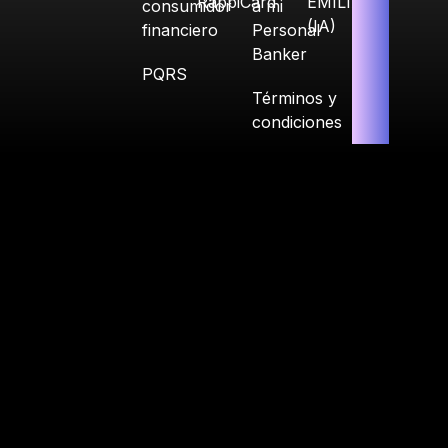
RappiCard
EMILIA
consumidor
a mi
(IA)
financiero
Personal
Banker
PQRS
Términos y
condiciones