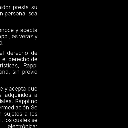
idor presta su
ón personal sea
onoce y acepta
ppi, es veraz y
d.
 el derecho de
a el derecho de
sticas, Rappi
ña, sin previo
e y acepta que
s adquiridos a
iales. Rappi no
termediación.Se
 sujetos a los
, los cuales se
ctrónica: