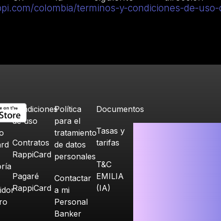
rappi.com/colombia/terminos-y-condiciones-de-uso-
Condiciones
Política
Documentos
de uso
para el
Tasas y
o
tratamiento
Contratos
tarifas
ard
de datos
RappiCard
personales
T&C
ría
Pagaré
EMILIA
Contactar
RappiCard
(IA)
idor
a mi
ero
Personal
Banker