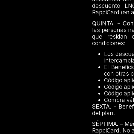
descuento LN
RappiCard (en a
QUINTA. – Cond
las personas n
que residan e
condiciones:
Los descue
intercambia
El Benefic
con otras 
Código apl
Código apl
Código apl
Compra vál
SEXTA. – Benef
del plan.
SÉPTIMA. – Me
RappiCard. No a