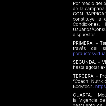
Por medio del 
de la campaña
CON RAPPICA
constituye la 
Condiciones, 
Usuarios/Cons
dispuestos.
PRIMERA. – Terr
través del si
porductosvirtua
SEGUNDA. – Vi
hasta agotar ex
TERCERA. – Pro
“Coach Nutrici
Bodytech:
https
CUARTA. – Mec
la Vigencia de
descuento del 