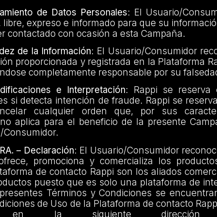
amiento de Datos Personales
: El Usuario/Consum
 libre, expreso e informado para que su informaci
ser contactado con ocasión a esta Campaña.
idez de la Información
: El Usuario/Consumidor rec
ión proporcionada y registrada en la Plataforma Ra
iéndose completamente responsable por su falseda
ficaciones e Interpretación
: Rappi se reserva
s si detecta intención de fraude. Rappi se reserv
ncelar cualquier orden que, por sus caracterí
no aplica para el beneficio de la presente Campa
io/Consumidor.
A. – Declaración
: El Usuario/Consumidor reconoc
ofrece, promociona y comercializa los producto
ataforma de contacto Rappi son los aliados comerc
roductos puesto que es solo una plataforma de in
 presentes Términos y Condiciones se encuentran
iciones de Uso de la Plataforma de contacto Rappi
n en la siguiente dirección ele