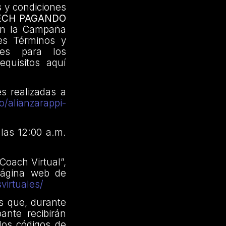
 y condiciones
TECH PAGANDO
 en la Campaña
tes Términos y
ntes para los
equisitos aquí
s realizadas a
/alianzarappi-
 las 12:00 a.m.
Coach Virtual”,
 página web de
virtuales/
s que, durante
ante recibirán
los códigos de