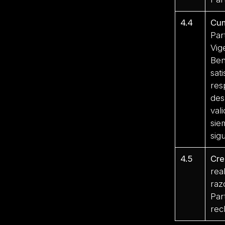
4.4
Cum
Par
Vig
Ben
sat
res
des
val
sie
sigu
4.5
Cre
rea
raz
Par
rec