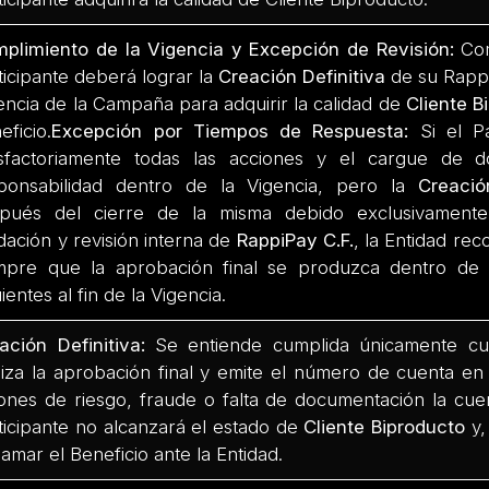
plimiento de la Vigencia y Excepción de Revisión:
Com
ticipante deberá lograr la
Creación Definitiva
de su Rappi
encia de la Campaña para adquirir la calidad de
Cliente B
eficio.
Excepción por Tiempos de Respuesta:
Si el Pa
isfactoriamente todas las acciones y el cargue de 
ponsabilidad dentro de la Vigencia, pero la
Creació
pués del cierre de la misma debido exclusivament
idación y revisión interna de
RappiPay C.F.
, la Entidad rec
mpre que la aprobación final se produzca dentro de l
ientes al fin de la Vigencia.
ación Definitiva:
Se entiende cumplida únicamente 
liza la aprobación final y emite el número de cuenta en 
ones de riesgo, fraude o falta de documentación la cuen
ticipante no alcanzará el estado de
Cliente Biproducto
y,
lamar el Beneficio ante la Entidad.