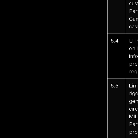
sus
Par
Cam
cas
5.4
El 
en 
inf
pre
reg
5.5
Lím
rig
gen
cir
MI
Pa
pro