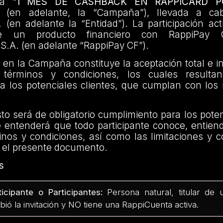
ña
“1 MES DE CASHBACK EN RAPPICARD P
A”
(en adelante, la “Campaña”), llevada a c
 (en adelante la “Entidad”). La participación act
de un producto financiero con RappiPay
S.A. (en adelante “RappiPay CF”).
n en la Campaña constituye la aceptación total e i
 términos y condiciones, los cuales resultan 
a los potenciales clientes, que cumplan con los 
to será de obligatorio cumplimiento para los poten
e entenderá que todo participante conoce, entien
inos y condiciones, así como las limitaciones y 
n el presente documento.
s
ticipante o Participantes:
Persona natural, titular de
ibió la invitación y NO tiene una RappiCuenta activa.