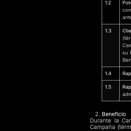
1.2
Pot
com
an
1.3
Cli
(té
Cam
su 
Ben
1.4
Rap
1.5
Ra
adm
Beneficio
Durante la Ca
Campaña (térmi