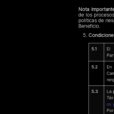
Nota importante
de los proceso
políticas de ri
Beneficio.
Condicione
5.1
El 
Par
5.2
En 
Cam
nin
5.3
La 
Tér
os 
Por