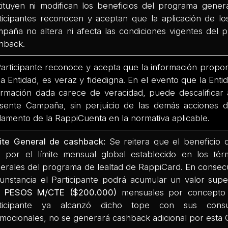
tituyen ni modifican los beneficios del programa gene
ticipantes reconocen y aceptan que la aplicación de lo
paña no altera ni afecta las condiciones vigentes del
hback.
Participante reconoce y acepta que la información propor
la Entidad, es veraz y fidedigna. En el evento que la Entid
ormación dada carece de veracidad, puede descalificar a
sente Campaña, sin perjuicio de las demás acciones di
lamento de la RappiCuenta en la normativa aplicable.
ite General de cashback:
Se reitera que el beneficio
e por el límite mensual global establecido en los tér
erales del programa de lealtad de RappiCard. En consec
cunstancia el Participante podrá acumular un valor sup
L PESOS M/CTE ($200.000)
mensuales por concepto 
rticipante ya alcanzó dicho tope con sus cons
mocionales, no se generará cashback adicional por esta