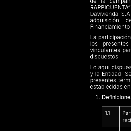
de la campa
RAPPICUENT
Davivienda S.A.
adquisición 
Financiamiento 
La participació
los presentes
vinculantes par
dispuestos.
Lo aquí dispues
y la Entidad. S
presentes térm
establecidas e
Definicione
1.1
Par
rec