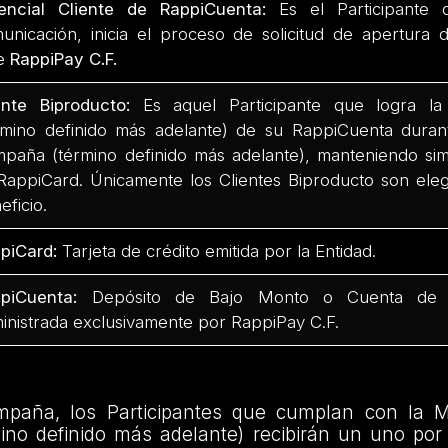
encial Cliente de RappiCuenta:
Es el Participante q
unicación, inicia el proceso de solicitud de apertura
te
RappiPay C.F.
ente Biproducto:
Es aquel Participante que logra la 
rmino definido más adelante) de su RappiCuenta durant
paña (término definido más adelante), manteniendo sim
RappiCard. Únicamente los Clientes Biproducto son elegi
eficio.
piCard:
Tarjeta de crédito emitida por la Entidad.
ppiCuenta:
Depósito de Bajo Monto o Cuenta de 
inistrada exclusivamente por RappiPay C.F.
mpaña, los Participantes que cumplan con la M
no definido más adelante) recibirán un uno por 