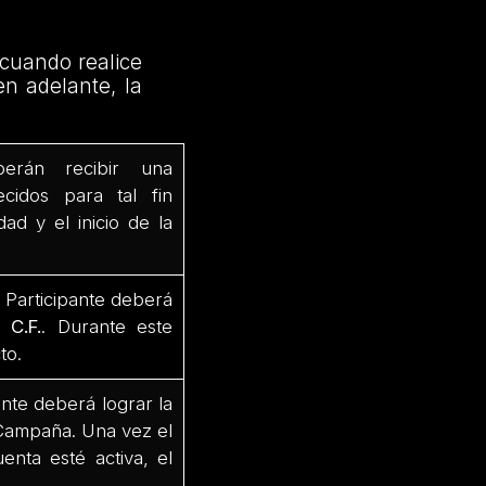
 cuando realice
en adelante, la
erán recibir una
cidos para tal fin
dad y el inicio de la
l Participante deberá
 C.F.
. Durante este
cto.
ante deberá lograr la
a Campaña. Una vez el
enta esté activa, el