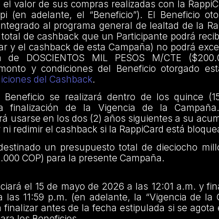
el valor de sus compras realizadas con la RappiC
pi (en adelante, el “Beneficio”). El Beneficio o
ntegrado al programa general de lealtad de la Ra
 total de cashback que un Participante podrá reci
ar y el cashback de esta Campaña) no podrá exce
a de DOSCIENTOS MIL PESOS M/CTE ($200.
 monto y condiciones del Beneficio otorgado est
diciones del Cashback
.
 Beneficio se realizará dentro de los quince (15
la finalización de la Vigencia de la Campaña
á usarse en los dos (2) años siguientes a su acu
ni redimir el cashback si la RappiCard está bloqu
destinado un presupuesto total de dieciocho mil
0.000 COP) para la presente Campaña.
iará el 15 de mayo de 2026 a las 12:01 a.m. y fina
a las 11:59 p.m. (en adelante, la “Vigencia de l
inalizar antes de la fecha estipulada si se agota
ara los Beneficios.