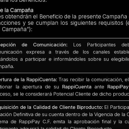
e la Campaña
es obtendrán el Beneficio de la presente Campaña
acciones y se cumplan los siguientes requisitos (
a Campaña”):
cepción de Comunicación:
Los Participantes deb
unicación expresa a través de los canales estable
itándolos a participar e informándoles sobre su elegibili
mpaña.
rtura de la RappiCuenta:
Tras recibir la comunicación, e
tionar la apertura de su
RappiCuenta
ante
RappiPay
ceso, se le considerará Potencial Cliente de dicho produ
uisición de la Calidad de Cliente Biproducto:
El Particip
ación Definitiva de su cuenta dentro de la Vigencia de l
tema de RappiPay C.F. emita la aprobación final y la cu
ticipante adquirirá la calidad de Cliente Biproducto.