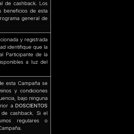
ral de cashback. Los
s beneficios de esta
 programa general de
cionada y registrada
ad identifique que la
l Participante de la
sponibles a luz del
 de esta Campaña se
minos y condiciones
uencia, bajo ninguna
erior a
DOSCIENTOS
de cashback. Si el
umos regulares o
 Campaña.