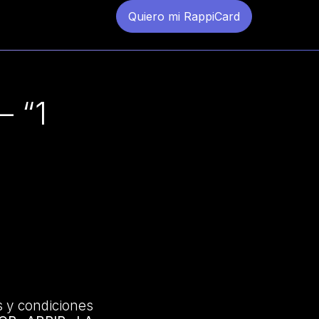
Quiero mi RappiCard
 “1
s y condiciones