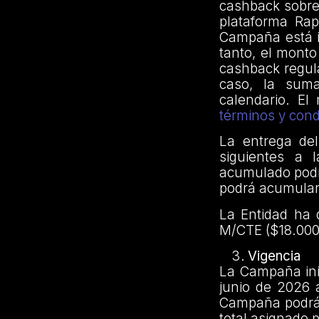
cashback sobre 
plataforma Rap
Campaña está i
tanto, el monto
cashback regul
caso, la sum
calendario. El
términos y con
La entrega del
siguientes a 
acumulado podr
podrá acumular 
La Entidad ha 
M/CTE
($18.00
Vigencia
La Campaña inic
junio de 2026 
Campaña podrá f
total asignado p