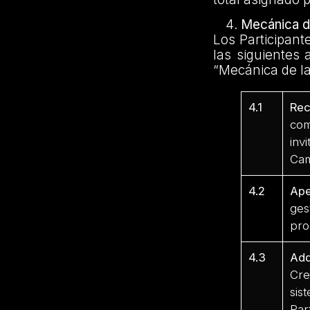
Mecánica d
Los Participant
las siguientes 
“Mecánica de l
4.1
Re
com
inv
Ca
4.2
Ape
ges
pro
4.3
Adq
Cre
sis
Par