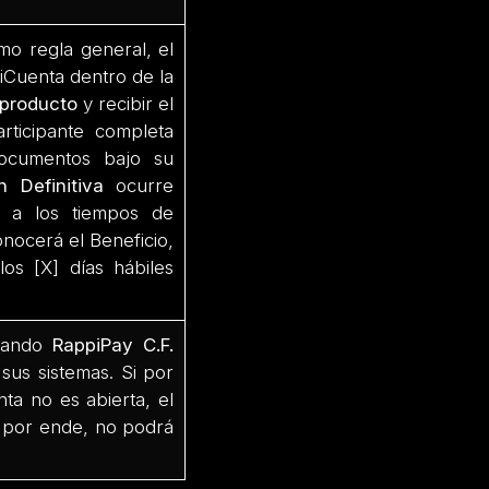
o regla general, el
Cuenta dentro de la
iproducto
y recibir el
rticipante completa
documentos bajo su
n Definitiva
ocurre
e a los tiempos de
onocerá el Beneficio,
os [X] días hábiles
cuando
RappiPay C.F.
sus sistemas. Si por
ta no es abierta, el
 por ende, no podrá