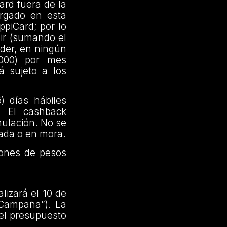
ard fuera de la
torgado en esta
ppiCard; por lo
bir (sumando el
der, en ningún
000) por mes
á sujeto a los
) días hábiles
. El cashback
mulación. No se
eada o en mora.
lones de pesos
lizará el 10 de
a Campaña”). La
 el presupuesto