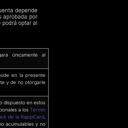
cuenta depende
s aprobada por
 podrá optar al
gará únicamente al
raude en la presente
nte y de no otorgarle
o dispuesto en estos
cionales a los
Términ
back de la RappiCard
.
 no acumulables y no