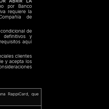
OR ABRIR LA
abo por Banco
iva requiere la
 Compañía de
ncondicional de
definitivos y
requisitos aquí
ciales clientes
de y acepta los
consideraciones
 una RappiCard, que