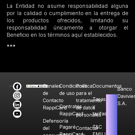
La Entidad no asume responsabilidad alguna
por la calidad o cumplimiento en la entrega de
los productos ofrecidos, limitando su
responsabilidad únicamente a otorgar el
Beneficio en los términos aquí establecidos.
***
Canales
Condiciones
Política
Documentos
Banco
de
de uso
para el
Davivie
Tasas
Contacto
tratamiento
S.A.
Contratos
y
RappiCard
de datos
RappiCard
tarifas
personales
Defensoría
Pagaré
T&C
del
Contactar
RappiCard
EMILIA