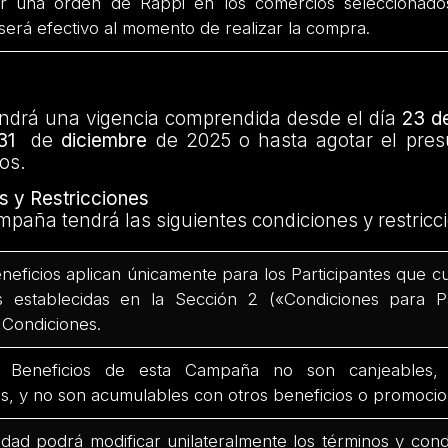
una orden de Rappi en los comercios seleccionados 
erá efectivo al momento de realizar la compra.
drá una vigencia comprendida desde el día
23 de
31
de
diciembre
de 2025 o hasta agotar el pre
os.
s y Restricciones
paña tendrá las siguientes condiciones y restricc
eficios aplican únicamente para los Participantes que c
s establecidas en la Sección 2 («Condiciones para Pa
 Condiciones.
neficios de esta Campaña no son canjeables, in
es, y no son acumulables con otros beneficios o promocio
idad podrá modificar unilateralmente los términos y cond