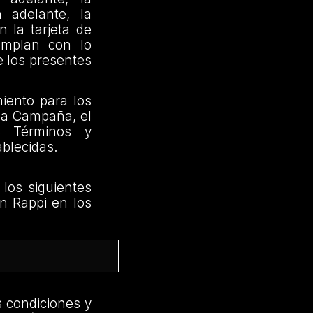
n adelante, la
 la tarjeta de
umplan con lo
e los presentes
iento para los
 la Campaña, el
os Términos y
ablecidas.
 los siguientes
en Rappi en los
s condiciones y