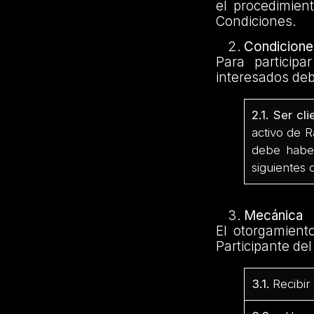
el procedimien
Condiciones.
Condiciones
Para particip
interesados deb
2.1. Ser cl
activo de 
debe haber
siguientes
Mecánica
El otorgamient
Participante de
3.1.
Recibir