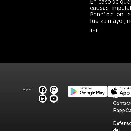
En caso de que 
causas imputa
Beneficio en l
fuerza mayor, 
***
Canales
de
Contact
RappiC
Defenso
del