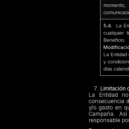
momento, p
comunicació
5.4.
La Ent
cualquier 
Beneficio.
Modificaci
La Entidad 
y condicion
días calend
Limitación
La Entidad no
consecuencia d
y/o gasto en qu
Campaña. Así 
responsable por