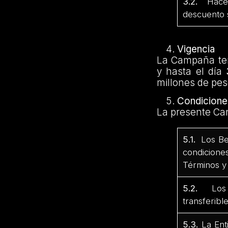
3.2.
Hacer 
descuento s
Vigencia
La Campaña ten
y hasta el día
millones de pes
Condicione
La presente Cam
5.1.
Los Ben
condicione
Términos y
5.2.
Los Be
transferibl
5.3.
La Ent