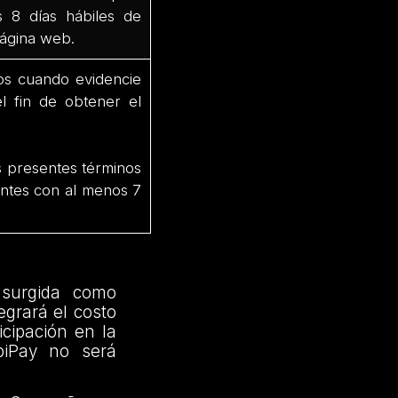
s 8 días hábiles de
 página web.
os cuando evidencie
el fin de obtener el
os presentes términos
pantes con al menos 7
 surgida como
egrará el costo
icipación en la
piPay no será