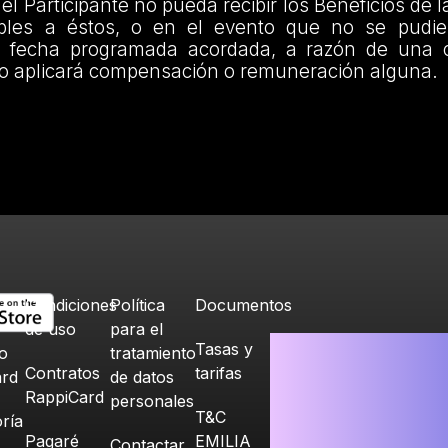
el Participante no pueda recibir los Beneficios de
bles a éstos, o en el evento que no se pudier
a fecha programada acordada, a razón de una c
no aplicará compensación o remuneración alguna.
Condiciones
Política
Documentos
de uso
para el
Tasas y
o
tratamiento
Contratos
tarifas
ard
de datos
RappiCard
personales
T&C
ría
Pagaré
EMILIA
Contactar