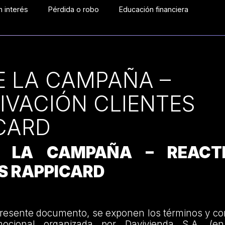
 interés
Pérdida o robo
Educación financiera
E LA CAMPAÑA –
IVACIÓN CLIENTES
CARD
 LA CAMPAÑA – REACTI
S RAPPICARD
presente documento, se exponen los términos y co
cional organizada por Davivienda S.A. (en