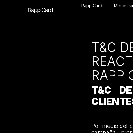
RappiCard
Meses sin
T&C D
REACT
RAPPI
T&C DE
CLIENTE
Por medio del 
campaña promo