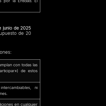
por la Entidad. El
 junio de 2025
supuesto de 20
iones:
umplan con todas las
rticipar») de estos
tercambiables, ni
nes.
iciones en cualquier