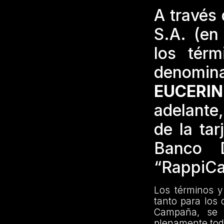
A través
S.A. (en
los tér
denomi
EUCERI
adelante,
de la ta
Banco D
“RappiCa
Los términos y
tanto para los 
Campaña, se e
plenamente toda