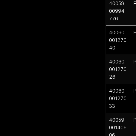
40059
E
00994
776
40060
P
001270
40
40060
P
001270
26
40060
P
001270
33
40059
P
001409
06