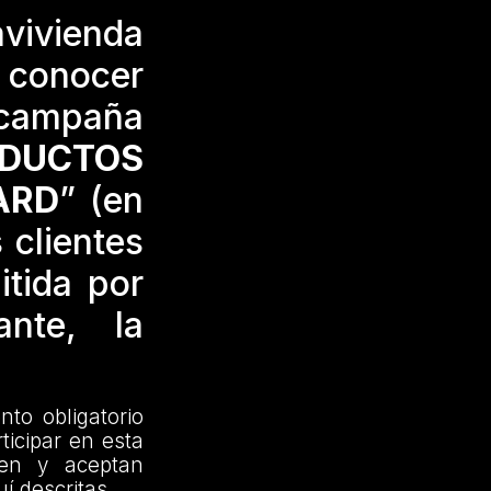
avivienda
a conocer
 campaña
DUCTOS
ARD
” (en
 clientes
itida por
nte, la
to obligatorio
ticipar en esta
den y aceptan
í descritas.