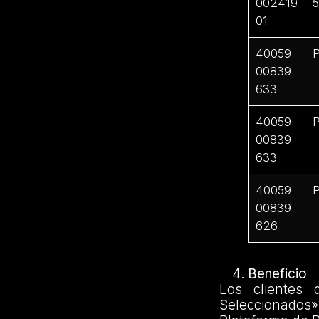
002419
01
40059
P
00839
633
40059
P
00839
633
40059
P
00839
626
Beneficio
Los clientes 
Seleccionados