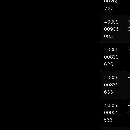
00265
227
40059
P
00906
C
083
40059
P
00839
626
40059
P
00839
633
40059
P
00902
C
566