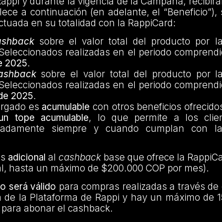
appi y durante la vigencia de la Campaña, recibir
ece a continuación (en adelante, el “Beneficio”),
tuada en su totalidad con la RappiCard:
ashback
sobre el valor total del producto por 
Seleccionados realizadas en el periodo comprendi
de 2025
.
ashback
sobre el valor total del producto por 
Seleccionados realizadas en el periodo comprendi
 de 2025
.
rgado es
acumulable
con otros beneficios ofrecido
un tope acumulable
, lo que permite a los cli
tadamente siempre y cuando cumplan con la
es
adicional
al
cashback
base que ofrece la RappiCa
l, hasta un máximo de $200.000 COP por mes).
o será válido
para compras realizadas a través de 
a de la Plataforma de Rappi y hay un máximo de 
 para abonar el cashback.