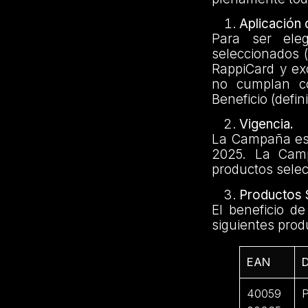
Aplicación
Para ser ele
seleccionados (
RappiCard y ex
no cumplan co
Beneficio (defi
Vigencia.
La Campaña esta
2025. La Camp
productos selec
Productos 
El beneficio d
siguientes produ
EAN
D
40059
P