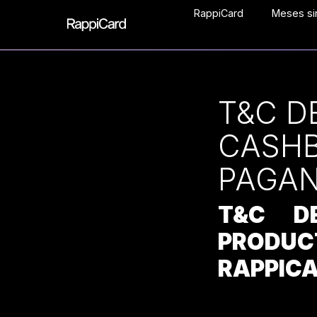
RappiCard
Meses sin
T&C D
CASHB
PAGAN
T&C D
PRODUC
RAPPIC