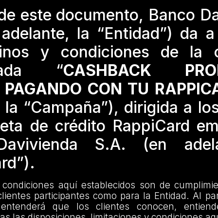
 de este documento, Banco D
 adelante, la “Entidad”) da 
minos y condiciones de la
nada “
CASHBACK PRO
N PAGANDO CON TU RAPPIC
 la “Campaña”), dirigida a los
rjeta de crédito RappiCard em
avivienda S.A. (en adela
rd”).
 condiciones aquí establecidos son de cumplimien
clientes participantes como para la Entidad. Al par
ntenderá que los clientes conocen, entien
s las disposiciones, limitaciones y condiciones aqu