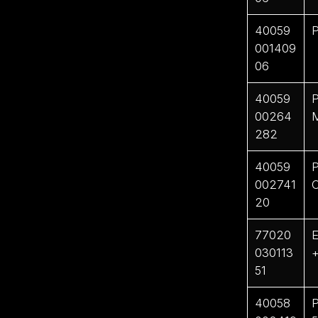
40059
P
001409
06
40059
P
00264
282
40059
P
002741
C
20
77020
E
030113
+
51
40058
P