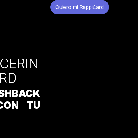
Quiero mi RappiCard
CERIN
ARD
SHBACK
CON TU