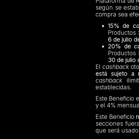
Plataforma de R
según se establ
compra sea efec
15% de
c
Productos 
6 de julio 
20% de
c
Productos 
30 de julio
El
cashback
oto
está sujeto a 
cashback
ilimi
establecidas.
Este Beneficio 
y el 4% mensua
Este Beneficio
n
secciones fuer
que será usado