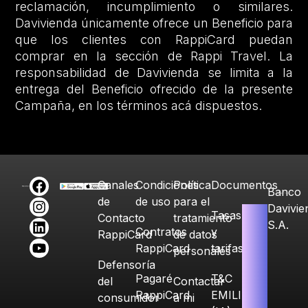
reclamación, incumplimiento o similares.
Davivienda únicamente ofrece un Beneficio para
que los clientes con RappiCard puedan
comprar en la sección de Rappi Travel. La
responsabilidad de Davivienda se limita a la
entrega del Beneficio ofrecido de la presente
Campaña, en los términos acá dispuestos.
Canales
Condiciones
Política
Documentos
Banco
de
de uso
para el
Davivie
Tasas
Contacto
tratamiento
S.A.
Contratos
y
RappiCard
de datos
RappiCard
tarifas
personales
Defensoría
Pagaré
T&C
del
Contactar
RappiCard
EMILIA
consumidor
a mi