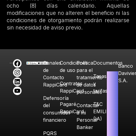
ocho (8) días calendario. Aquellas
modificaciones que no alteren el beneficio ni las
condiciones de otorgamiento podrán realizarse
sin necesidad de aviso previo.
Canales
Condiciones
Política
Documentos
Banco
de
de uso
para el
Davivie
Tasas
Contacto
tratamiento
S.A.
Contratos
y
RappiCard
de datos
RappiCard
tarifas
personales
Defensoría
Pagaré
T&C
del
Contactar
RappiCard
EMILIA
consumidor
a mi
(IA)
financiero
Personal
Banker
PQRS