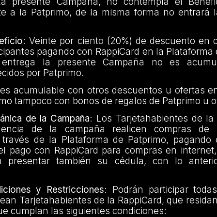
La presente Campaña, no contempla el Benefic
te a la Patprimo, de la misma forma no entrará l
ficio
: Veinte por ciento (20%) de descuento en 
cipantes pagando con RappiCard en la Plataforma 
e entrega la presente Campaña no es acumu
cidos por Patprimo.
o es acumulable con otros descuentos u ofertas e
omo tampoco con bonos de regalos de Patprimo u o
ánica de la Campaña
: Los Tarjetahabientes de la
gencia de la campaña realicen compras de 
a través de la Plataforma de Patprimo, pagando
 el pago con RappiCard para compras en internet
n presentar también su cédula, con lo anterio
ciones y Restricciones
: Podrán participar toda
ean Tarjetahabientes de la RappiCard, que residan e
e cumplan las siguientes condiciones: