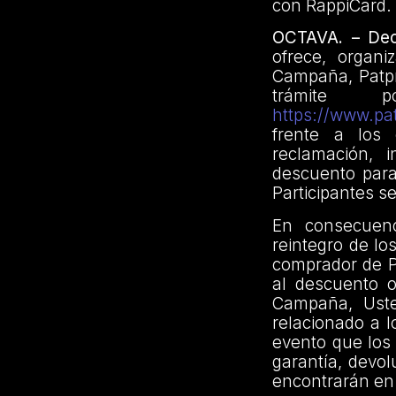
con RappiCard.
OCTAVA. – Dec
ofrece, organi
Campaña, Patpr
trámite 
https://www.pa
frente a los 
reclamación, 
descuento para
Participantes s
En consecuenc
reintegro de lo
comprador de Pr
al descuento o
Campaña, Uste
relacionado a l
evento que los
garantía, devo
encontrarán en 