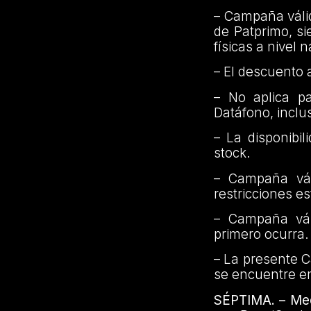
– Campaña váli
de Patprimo, s
físicas a nivel 
– El descuento 
– No aplica p
Datáfono, inclu
– La disponibi
stock.
– Campaña vál
restricciones e
– Campaña váli
primero ocurra.
– La presente C
se encuentre e
SÉPTIMA. – Me