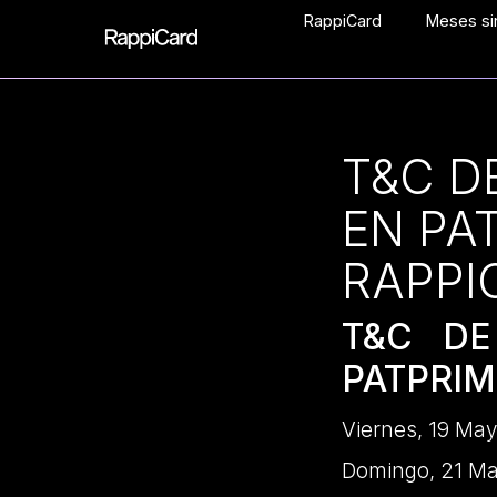
RappiCard
Meses sin
T&C D
EN PA
RAPPI
T&C D
PATPRI
Viernes, 19 Ma
Domingo, 21 Ma