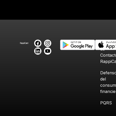
Canales
de
Contact
RappiC
Defenso
del
consum
financi
PQRS