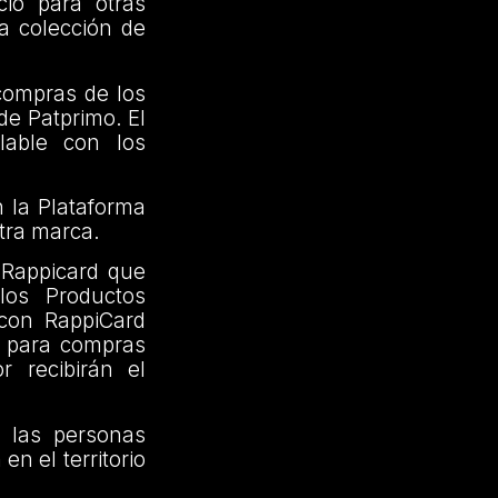
io para otras
a colección de
compras de los
de Patprimo. El
lable con los
n la Plataforma
tra marca.
 Rappicard que
los Productos
 con RappiCard
, para compras
r recibirán el
s las personas
n el territorio