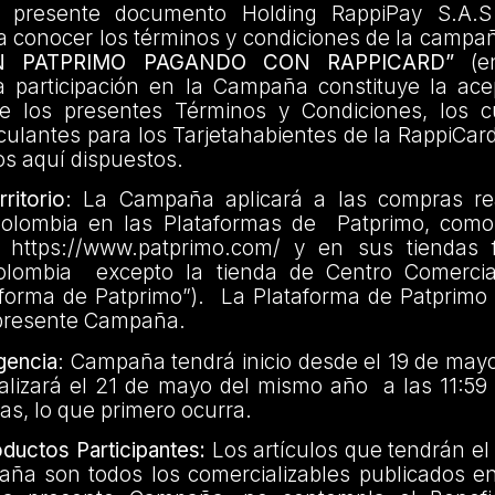
 presente documento Holding RappiPay S.A.S
 a conocer los términos y condiciones de la camp
N PATPRIMO PAGANDO CON RAPPICARD”
(en
 participación en la Campaña constituye la acep
de los presentes Términos y Condiciones, los c
inculantes para los Tarjetahabientes de la RappiCa
tos aquí dispuestos.
ritorio
: La Campaña aplicará a las compras re
Colombia en las Plataformas de Patprimo, como
 https://www.patprimo.com/ y en sus tiendas f
olombia excepto la tienda de Centro Comercial
aforma de Patprimo”). La Plataforma de Patprimo
a presente Campaña.
gencia
: Campaña tendrá inicio desde el 19 de may
nalizará el 21 de mayo del mismo año a las 11:59
ias, lo que primero ocurra.
uctos Participantes:
Los artículos que tendrán el 
ña son todos los comercializables publicados en