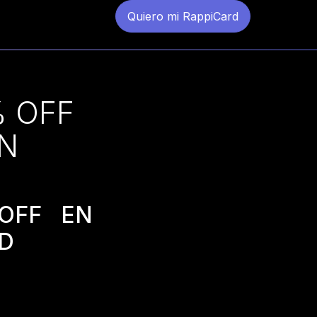
Quiero mi RappiCard
% OFF
N
OFF EN
RD