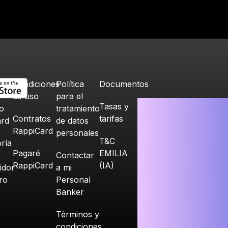
Condiciones
Política
Documentos
de uso
para el
Tasas y
o
tratamiento
Contratos
tarifas
ard
de datos
RappiCard
personales
T&C
ría
Pagaré
EMILIA
Contactar
RappiCard
(IA)
idor
a mi
ero
Personal
Banker
Términos y
condiciones