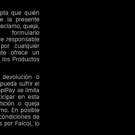
epta que quién
de la presente
reclamo, queja,
rmulario
e responsable
por cualquier
nte ofrece un
 los Productos
 devolución o
pueda sufrir el
piPay se limita
icipar en esta
ición o queja
imo. En posible
 condiciones de
 por Falcol, lo