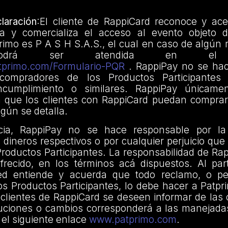
laración
:El cliente de RappiCard reconoce y ac
za y comercializa el acceso al evento objeto 
imo es P A S H S.A.S., el cual en caso de algún 
podrá ser atendida en el fo
tprimo.com/Formulario-PQR
. RappiPay no se hac
compradores de los Productos Participantes 
incumplimiento o similares. RappiPay únicame
 que los clientes con RappiCard puedan comprar
egún se detalla.
ia, RappiPay no se hace responsable por la
s dineros respectivos o por cualquier perjuicio que 
oductos Participantes. La responsabilidad de Rap
frecido, en los términos acá dispuestos. Al part
d entiende y acuerda que todo reclamo, o pet
os Productos Participantes, lo debe hacer a Patpr
 clientes de RappiCard se deseen informar de las
luciones o cambios corresponderá a las manejadas
el siguiente enlace
www.patprimo.com
.