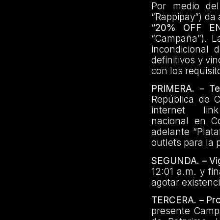
Por medio del
“Rappipay”) da
“20% OFF E
“Campaña”). La
incondicional 
definitivos y v
con los requisi
PRIMERA. – Ter
República de 
internet link
nacional en C
adelante “Plat
outlets para l
SEGUNDA. – Vi
12:01 a.m. y fi
agotar existenc
TERCERA. – Prod
presente Campa