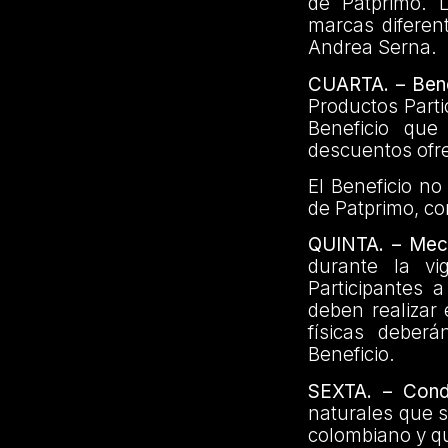
de Patprimo. 
marcas diferen
Andrea Serna.
CUARTA. – Bene
Productos Parti
Beneficio qu
descuentos ofre
El Beneficio n
de Patprimo, c
QUINTA. – Mec
durante la vi
Participantes 
deben realizar
físicas deberá
Beneficio.
SEXTA. – Condi
naturales que s
colombiano y qu