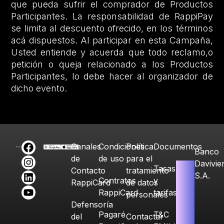
que pueda sufrir el comprador de Productos
Participantes. La responsabilidad de RappiPay
se limita al descuento ofrecido, en los términos
acá dispuestos. Al participar en esta Campaña,
Usted entiende y acuerda que todo reclamo,o
petición o queja relacionado a los Productos
Participantes, lo debe hacer al organizador de
dicho evento.
Canales
Condiciones
Política
Documentos
Banco
de
de uso
para el
Davivie
Tasas
Contacto
tratamiento
S.A.
Contratos
y
RappiCard
de datos
RappiCard
tarifas
personales
Defensoría
Pagaré
T&C
del
Contactar