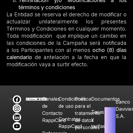
Terminación y/o Modificaciones a los
términos y condiciones
La Entidad se reserva el derecho de modificar o
actualizar unilateralmente los presentes
Términos y Condiciones en cualquier momento.
Toda modificación que implique un cambio en
las condiciones de la Campaña será notificada
a los Participantes con al menos
ocho (8) días
calendario
de antelación a la fecha en que la
modificación vaya a surtir efecto.
Canales
Condiciones
Política
Documentos
Banco
de
de uso
para el
Davivie
Tasas
Contacto
tratamiento
S.A.
Contratos
y
RappiCard
de datos
RappiCard
tarifas
personales