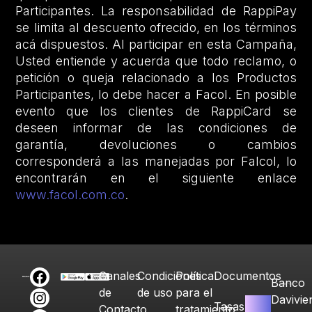
Participantes. La responsabilidad de RappiPay
se limita al descuento ofrecido, en los términos
acá dispuestos. Al participar en esta Campaña,
Usted entiende y acuerda que todo reclamo, o
petición o queja relacionado a los Productos
Participantes, lo debe hacer a Facol. En posible
evento que los clientes de RappiCard se
deseen informar de las condiciones de
garantía, devoluciones o cambios
corresponderá a las manejadas por Falcol, lo
encontrarán en el siguiente enlace
www.facol.com.co
.
Canales
Condiciones
Política
Documentos
Banco
de
de uso
para el
Davivie
Tasas
Contacto
tratamiento