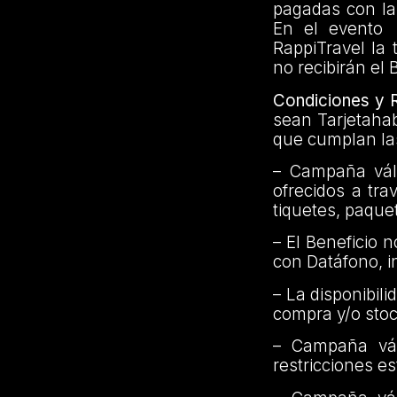
pagadas con la 
En el evento 
RappiTravel la 
no recibirán el 
Condiciones y R
sean Tarjetahab
que cumplan las
– Campaña vál
ofrecidos a tr
tiquetes, paque
– El Beneficio 
con Datáfono, i
– La disponibil
compra y/o stoc
– Campaña vál
restricciones e