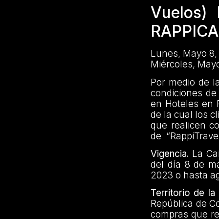
Vuelos)
RAPPIC
Lunes, Mayo 8,
Miércoles, Mayo
Por medio de l
condiciones de
en Hoteles en 
de la cual los 
que realicen co
de “RappiTravel
Vigencia.
La Cam
del día 8 de m
2023 o hasta ag
Territorio de l
República de Co
compras que rec