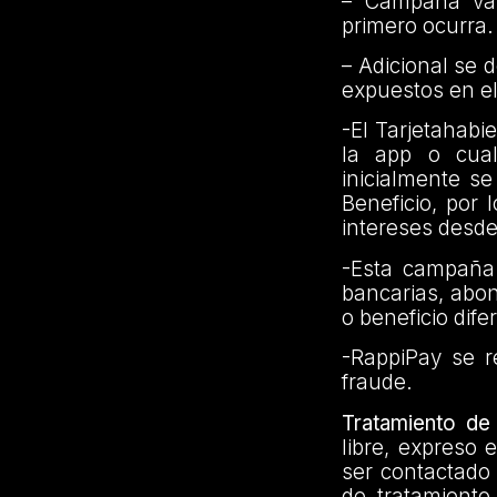
– Campaña váli
primero ocurra.
– Adicional se 
expuestos en el
-El Tarjetahab
la app o cual
inicialmente se
Beneficio, por
intereses desde
-Esta campaña 
bancarias, abono
o beneficio dife
-RappiPay se r
fraude.
Tratamiento de
libre, expreso 
ser contactado 
de tratamiento