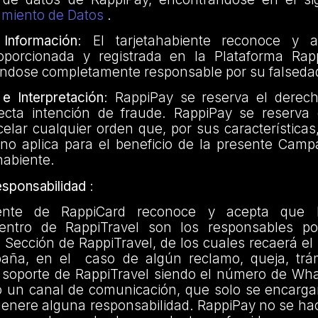
tamiento de Datos
.
Información
: El tarjetahabiente reconoce y 
oporcionada y registrada en la Plataforma Rap
iéndose completamente responsable por su falseda
e Interpretación
: RappiPay se reserva el derec
ecta intención de fraude. RappiPay se reserva
elar cualquier orden que, por sus características
no aplica para el beneficio de la presente Campa
habiente.
esponsabilidad
:
iente de RappiCard reconoce y acepta que 
dentro de RappiTravel son los responsables po
 Sección de RappiTravel, de los cuales recaerá el 
aña, en el caso de algún reclamo, queja, trám
l soporte de RappiTravel siendo el número de Wh
o un canal de comunicación, que solo se encargar
genere alguna responsabilidad. RappiPay no se ha