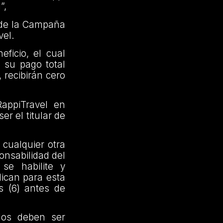
l”,
o de la Campaña
vel.
ficio, el cual
 su pago total
 recibirán cero
appiTravel en
r el titular de
 cualquier otra
onsabilidad del
se habilite y
lican para esta
is (6) antes de
dos deben ser