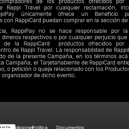
compradores de los productos ofrecidos por 
de Rappi Travel por cualquier reclamación, in
appiPay únicamente ofrece un Beneficio 
s con RappiCard puedan comprar en la sección de 
ia, RappiPay no se hace responsable por la
s dineros respectivos o por cualquier perjuicio que 
te de la RappiCard productos ofrecidos por 
entro de Rappi Travel. La responsabilidad de RappiP
cido de la presente Campaña, en los términos acá
sta Campaña, el Tarjetahabiente de RappiCard ent
o, o petición o queja relacionado con los Productos
l organizador de dicho evento.
Condiciones
Política
Documentos