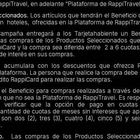
RappiTravel, en adelante “Plataforma de RappiTrave
ccionados.
Los artículos que tendrán el Benefici
en hoteles, ofrecidas en la Plataforma de RappiTra
mpaña entregará a los Tarjetahabiente un Bene
 las compras de los Productos Seleccionados que
iCard y la compra sea diferida entre 2 a 6 cuotas,
 de interés en sus compras.
se acumulara con los descuentos que ofrezca R
lataforma. La persona que realice la compra debe se
édito RappiCard para realizar las compras.
el Beneficio para compras realizadas a través de
n que no sea la Plataforma de RappiTravel. Es resp
te verificar que la opción de pago en cuotas 
cantidad de cuotas de meses sin intereses que ap
on dos (2), tres (3), cuatro (4), cinco (5) y se
.
o.
Las compras de los Productos Selecciona