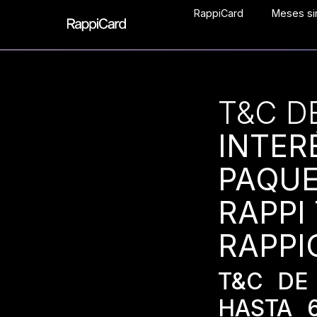
RappiCard
Meses sin
T&C D
INTER
PAQUET
RAPPI
RAPPI
T&C DE
HASTA 