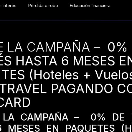
 interés
Pérdida o robo
Educación financiera
E LA CAMPAÑA –
0% 
ÉS HASTA 6 MESES E
ES (Hoteles + Vuelo
 TRAVEL PAGANDO C
CARD
 LA CAMPAÑA
–
0% DE 
6 MESES EN PAQUETES (Ho