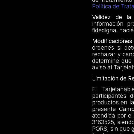
Política de Tra
Validez de la 
información pr
fidedigna, hac
Modificaciones 
órdenes si det
rechazar y canc
determine que 
aviso al Tarjeta
Limitación de R
El Tarjetahab
participantes 
productos en la
presente Camp
atendida por e
3163525, siend
PQRS, sin que 