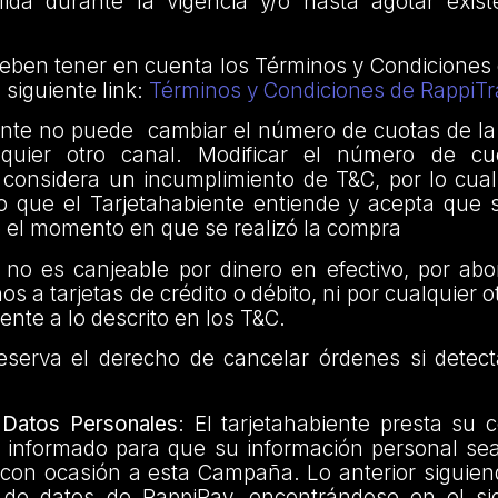
da durante la vigencia y/o hasta agotar exist
deben tener en cuenta los Términos y Condiciones
 siguiente link:
Términos y Condiciones de RappiTr
iente no puede cambiar el número de cuotas de l
quier otro canal. Modificar el número de cu
 considera un incumplimiento de T&C, por lo cual
 lo que el Tarjetahabiente entiende y acepta que
 el momento en que se realizó la compra
no es canjeable por dinero en efectivo, por ab
s a tarjetas de crédito o débito, ni por cualquier 
rente a lo descrito en los T&C.
eserva el derecho de cancelar órdenes si detect
 Datos Personales
: El tarjetahabiente presta su 
e informado para que su información personal sea
con ocasión a esta Campaña. Lo anterior siguiend
 de datos de RappiPay, encontrándose en el si