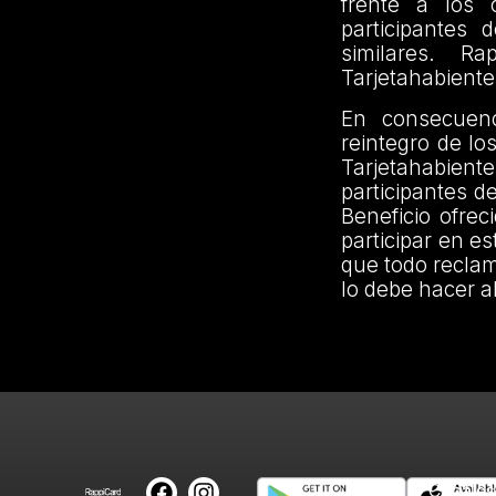
frente a los 
participantes 
similares. R
Tarjetahabiente
En consecuenc
reintegro de lo
Tarjetahabien
participantes d
Beneficio ofre
participar en e
que todo reclam
lo debe hacer a
Canales