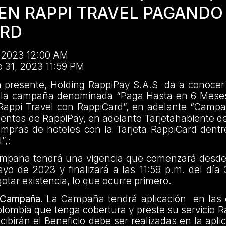
 EN RAPPI TRAVEL PAGANDO
ARD
 2023 12:00 AM
 31, 2023 11:59 PM
a presente, Holding RappiPay S.A.S da a conocer 
 la campaña denominada “Paga Hasta en 6 Meses
Rappi Travel con RappiCard”, en adelante “Campa
clientes de RappiPay, en adelante Tarjetahabiente d
mpras de hoteles con la Tarjeta RappiCard dentro
”,:
paña tendrá una vigencia que comenzará desde 
ayo de 2023 y finalizará a las 11:59 p.m. del dí
otar existencia, lo que ocurre primero.
a Campaña.
La Campaña tendrá aplicación en las 
lombia que tenga cobertura y preste su servicio R
ibirán el Beneficio debe ser realizadas en la apli