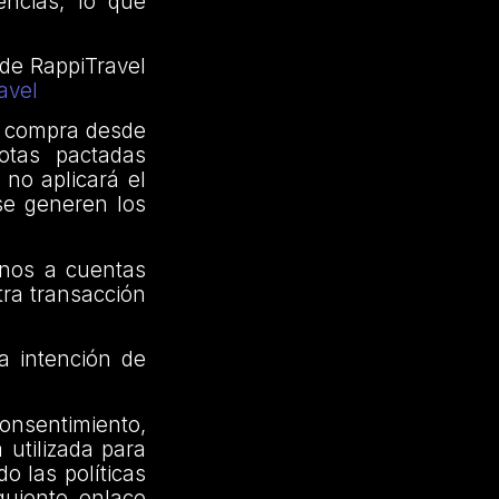
encias, lo que
 de RappiTravel
avel
a compra desde
otas pactadas
 no aplicará el
 se generen los
onos a cuentas
otra transacción
a intención de
consentimiento,
 utilizada para
o las políticas
guiente enlace