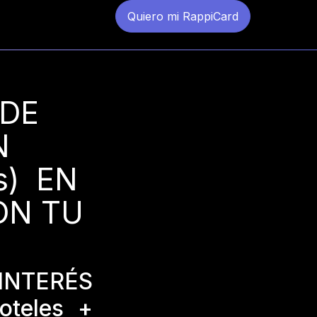
Quiero mi RappiCard
DE
N
s) EN
ON TU
INTERÉS
teles +