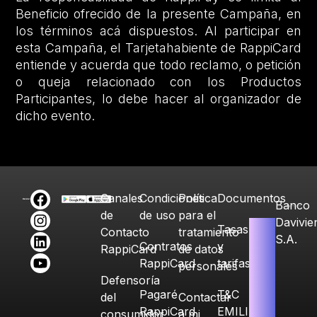
Beneficio ofrecido de la presente Campaña, en
los términos acá dispuestos. Al participar en
esta Campaña, el Tarjetahabiente de RappiCard
entiende y acuerda que todo reclamo, o petición
o queja relacionado con los Productos
Participantes, lo debe hacer al organizador de
dicho evento.
Canales
Condiciones
Política
Documentos
Banco
de
de uso
para el
Davivie
Tasas
Contacto
tratamiento
S.A.
Contratos
y
RappiCard
de datos
RappiCard
tarifas
personales
Defensoría
Pagaré
T&C
del
Contactar
RappiCard
EMILIA
consumidor
a mi