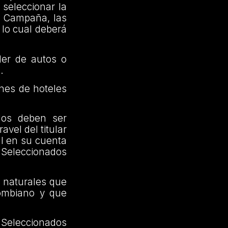
 seleccionar la
a Campaña, las
 lo cual deberá
iler de autos o
.
enes de hoteles
dos deben ser
vel del titular
al en su cuenta
s Seleccionados
s naturales que
lombiano y que
Seleccionados