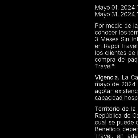
Mayo 01, 2024 
Mayo 31, 2024 
Por medio de la
conocer los té
3 Meses Sin Int
en Rappi Travel
los clientes de
compra de paqu
Travel”:
Vigencia.
La Cam
mayo de 2024 y
agotar existen
capacidad hospe
Territorio de l
República de Co
cual se puede c
Beneficio deben
Travel, en ade