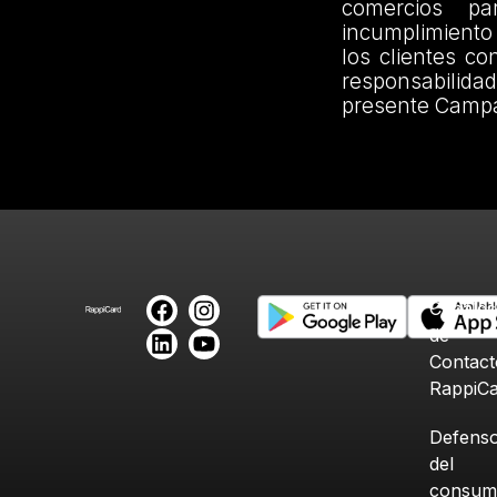
comercios pa
incumplimiento 
los clientes c
responsabilidad
presente Campa
Canales
de
Contact
RappiC
Defenso
del
consum