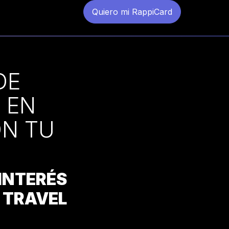
Quiero mi RappiCard
DE
 EN
ON TU
INTERÉS
 TRAVEL