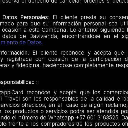
 reserva el derecho de cancelar órdenes si detec
 Datos Personales
: El cliente presta su consent
rmado para que su información personal sea util
 ocasión a esta Campaña. Lo anterior siguiendo l
e datos de Davivienda, encontrándose en el si
tamiento de Datos
.
Información
: El cliente reconoce y acepta que 
y registrada con ocasión de la participación 
raz y fidedigna, haciéndose completamente resp
esponsabilidad
:
RappiCard reconoce y acepta que los comercios
i Travel son los responsables de la calidad e id
ervicios ofrecidos, en el caso de algún reclamo,
 los productos o servicios podrá ser atendida po
iendo el número de Whatsapp +57 601 3163525. Da
le frente a los compradores de los productos ofr