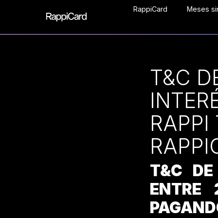
RappiCard
Meses sin
T&C D
INTER
RAPPI
RAPPI
T&C DE
ENTRE 
PAGAND