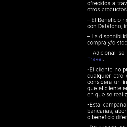
ofrecidos a tra
otros productos
– El Beneficio 
con Datáfono, i
– La disponibil
compra y/o stoc
– Adicional s
Travel
.
-El cliente no
cualquier otro
considera un in
que el cliente 
en que se reali
-Esta campaña 
bancarias, abono
o beneficio dife