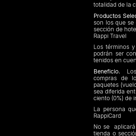
totalidad de la 
Productos Sele
son los que se
sección de hote
Rappi Travel
Los términos y
podrán ser co
tenidos en cuent
Beneficio.
Los c
compras de lo
paquetes (vuel
sea diferida en
ciento (0%) de 
La persona que
RappiCard
No se aplicará 
tienda o secci