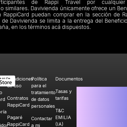
rticipantes de Rappi Travel por cualquier
o similares. Davivienda únicamente ofrece un Ben
on RappiCard puedan comprar en la sección de Ra
 de Davivienda se limita a la entrega del Beneficio
ña, en los términos acá dispuestos.
Condiciones
Política
Documentos
de uso
para el
Tasas y
o
tratamiento
Contratos
tarifas
ard
de datos
RappiCard
personales
T&C
ría
Pagaré
EMILIA
Contactar
RappiCard
(IA)
idor
a mi