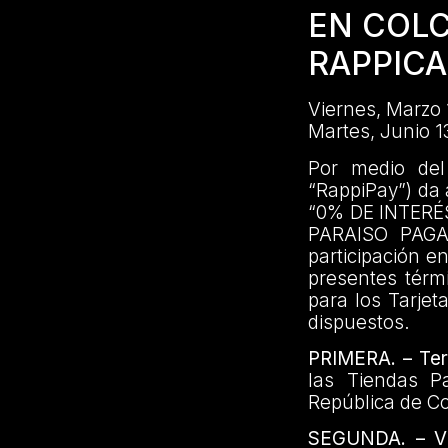
EN COL
RAPPIC
Viernes, Marzo 
Martes, Junio 1
Por medio del
“RappiPay”) da
“0% DE INTERÉ
PARAISO PAGA
participación e
presentes térmi
para los Tarjet
dispuestos.
PRIMERA. – Terr
las Tiendas P
República de C
SEGUNDA. – Vi