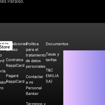
nes Paraiso.
Condiciones
Política
Documentos
de uso
para el
Tasas y
o
tratamiento
Contratos
tarifas
ard
de datos
RappiCard
personales
T&C
ría
Pagaré
EMILIA
Contactar
RappiCard
(IA)
idor
a mi
ero
Personal
Banker
Términos y