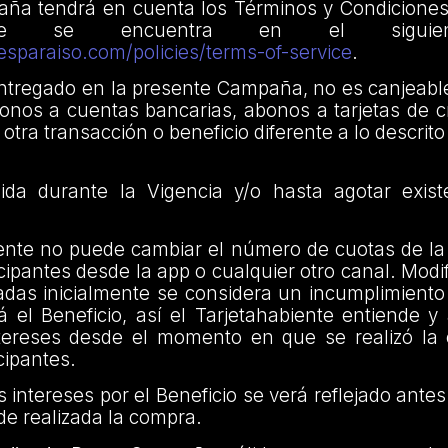
ña tendrá en cuenta los Términos y Condicione
ue se encuentra en el siguien
esparaiso.com/policies/terms-of-service
.
entregado en la presente Campaña, no es canjeabl
bonos a cuentas bancarias, abonos a tarjetas de cr
 otra transacción o beneficio diferente a lo descrit
da durante la Vigencia y/o hasta agotar exist
biente no puede cambiar el número de cuotas de l
cipantes desde la app o cualquier otro canal. Modi
adas inicialmente se considera un incumplimiento
á el Beneficio, así el Tarjetahabiente entiende 
tereses desde el momento en que se realizó la
cipantes.
os intereses por el Beneficio se verá reflejado ante
de realizada la compra.