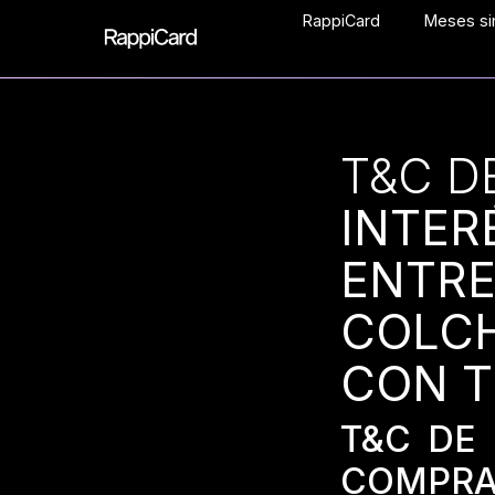
RappiCard
Meses sin
T&C D
INTER
ENTRE
COLC
CON T
T&C DE
COMPRA