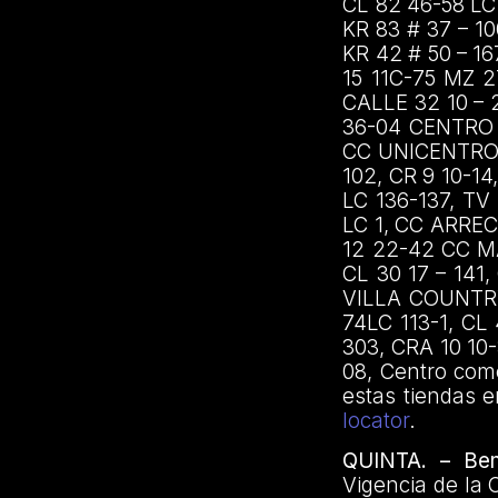
CL 82 46-58 LC 
KR 83 # 37 – 10
KR 42 # 50 – 16
15 11C-75 MZ 2
CALLE 32 10 – 
36-04 CENTRO 
CC UNICENTRO L
102, CR 9 10-1
LC 136-137, T
LC 1, CC ARREC
12 22-42 CC MA
CL 30 17 – 141
VILLA COUNTRY
74LC 113-1, CL
303, CRA 10 10
08, Centro come
estas tiendas e
locator
.
QUINTA. – Bene
Vigencia de la