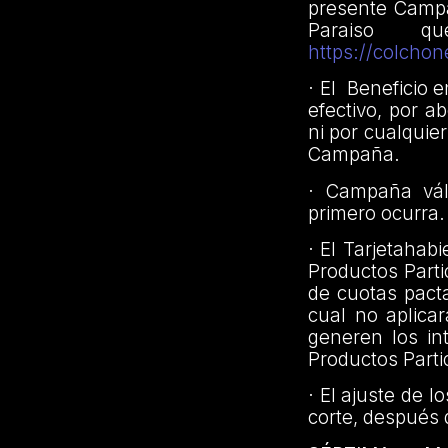
presente Campa
Paraiso q
https://colchon
· El Beneficio 
efectivo, por a
ni por cualquier
Campaña.
· Campaña váli
primero ocurra.
· El Tarjetaha
Productos Parti
de cuotas pact
cual no aplicar
generen los in
Productos Parti
· El ajuste de l
corte, después 