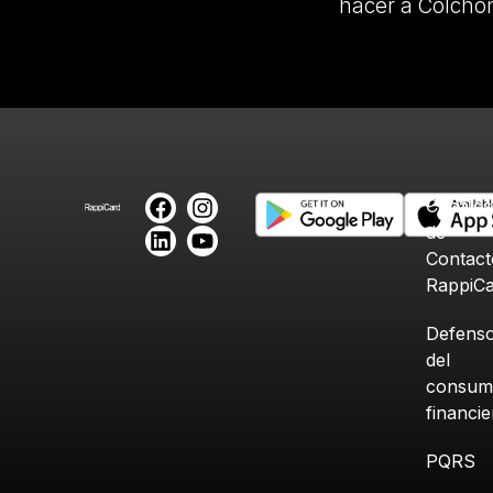
hacer a Colcho
Canales
de
Contact
RappiC
Defenso
del
consum
financi
PQRS