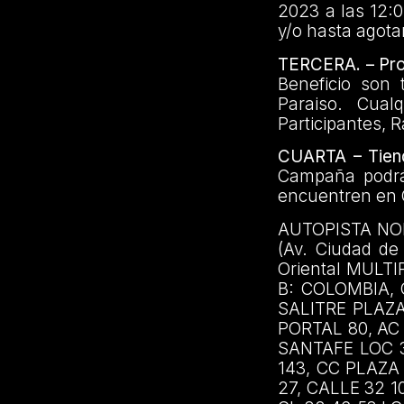
2023 a las 12:0
y/o hasta agota
TERCERA. – Prod
Beneficio son 
Paraiso. Cual
Participantes, 
CUARTA – Tiend
Campaña podrá 
encuentren en C
AUTOPISTA NOR
(Av. Ciudad d
Oriental MULTI
B: COLOMBIA, C
SALITRE PLAZA
PORTAL 80, AC
SANTAFE LOC 3
143, CC PLAZA
27, CALLE 32 1