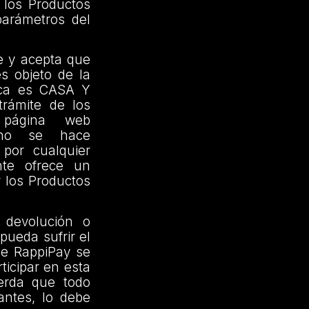
los Productos
arámetros del
e y acepta que
es objeto de la
ica es CASA Y
rámite de los
 página web
 no se hace
por cualquier
nte ofrece un
r los Productos
 devolución o
pueda sufrir el
de RappiPay se
rticipar en esta
erda que todo
antes, lo debe