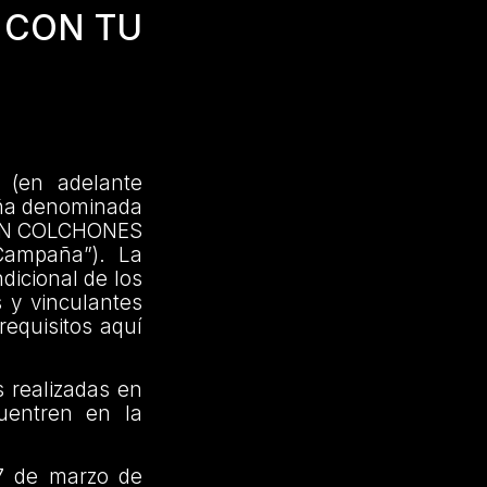
 CON TU
 (en adelante
aña denominada
 EN COLCHONES
ampaña”). La
dicional de los
s y vinculantes
requisitos aquí
 realizadas en
uentren en la
7 de marzo de