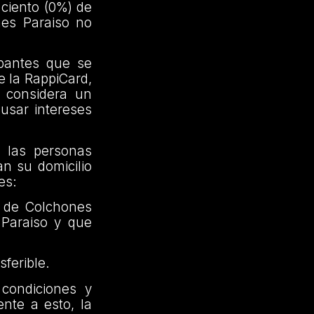
ciento (0%) de
nes Paraiso no
ipantes que se
e la RappiCard,
 considera un
usar intereses
s las personas
n su domicilio
es:
s de Colchones
 Paraiso y que
sferible.
condiciones y
nte a esto, la