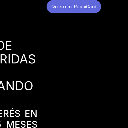
Quiero mi RappiCard
DE
RIDAS
GANDO
ERÉS EN
5 MESES