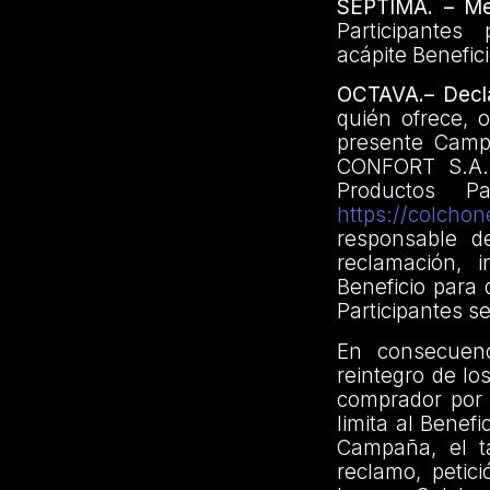
SÉPTIMA. – Me
Participantes
acápite Benefici
OCTAVA.– Decla
quién ofrece, o
presente Camp
CONFORT S.A.S
Productos P
https://colcho
responsable d
reclamación, 
Beneficio para 
Participantes s
En consecuenc
reintegro de lo
comprador por 
limita al Benefi
Campaña, el t
reclamo, petic