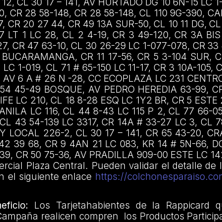
12, CL 30 17 – 141, AV HURTADO DG 10 6N-15 LC 1-
0, CR 28 58-148, CR 28 58-148, CL 110 9G-390, CA
7, CR 20 27 44, CR 49 13A SUR-50, CL 10 11 DG, CL
7 LT 1 LC 28, CL 2 4-19, CR 3 49-120, CR 3A BIS
27, CR 47 63-10, CL 30 26-29 LC 1-077-078, CR 33
BUCARAMANGA, CR 11 17-56, CR 5 3-104 SUR, CL
C 1-019, CL 71 # 65-150 LC 11-17, CR 3 10A-105, 
4, AV 6 A # 26 N -28, CC ECOPLAZA LC 231 CENTRO
V 54 45-49 BOSQUE, AV PEDRO HEREDIA 63-99, C
IFE LC 210, CL 18 8-28 ESQ LC 1Y2 BR, CR 5 ESTE 
NILA LC 116, CL 44 8-43 LC 115 P 2, CL 77 66-05,
, CL 43 54-139 LC 3317, CR 14A # 33-27 LC 3, CL 
 LOCAL 226-2, CL 30 17 – 141, CR 65 43-20, CR
 42 39 68, CR 9 4AN 21 LC 083, KR 14 # 5N-66, D
-39, CR 50 75-36, AV PRADILLA 909-00 ESTE LC 142
rcial Plaza Central. Pueden validar el detalle de 
n el siguiente enlace
https://colchonesparaiso.co
ficio:
Los Tarjetahabientes de la Rappicard q
 Campaña realicen compren los Productos Particip