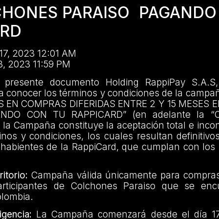
CHONES PARAISO PAGANDO
ARD
17, 2023 12:01 AM
3, 2023 11:59 PM
 presente documento Holding RappiPay S.A.S,
 a conocer los términos y condiciones de la camp
S EN COMPRAS DIFERIDAS ENTRE 2 Y 15 MESES
NDO CON TU RAPPICARD” (en adelante la “C
n la Campaña constituye la aceptación total e incon
nos y condiciones, los cuales resultan definitivo
ahabientes de la RappiCard, que cumplan con los 
itorio:
Campaña válida únicamente para compras
articipantes de Colchones Paraiso que se enc
olombia.
gencia:
La Campaña comenzará desde el día 1