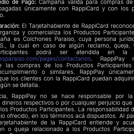
dio de Pago:
Campaña válida para compras de 
 pagadas únicamente con RappiCard y con los p
o.
ración:
El Tarjetahabiente de RappiCard reconoc
rganiza y comercializa los Productos Participant
aña es Colchones Paraiso, cuya persona juríd
., la cual en caso de algún reclamo, queja, t
articipantes podrá ser atendida en la
nesparaiso.com/pages/contactanos
. RappiPay
e las compras de los Productos Participantes 
incumplimiento o similares. RappiPay únicame
que los clientes con la RappiCard puedan adquiri
egún se detalla.
ia, RappiPay no se hace responsable por la
s dineros respectivos o por cualquier perjuicio que 
los Productos Participantes. La responsabilidad 
cio ofrecido, en los términos acá dispuestos. Al pa
arjetahabiente de la RappiCard entiende y acu
ión o queja relacionado a los Productos Particip