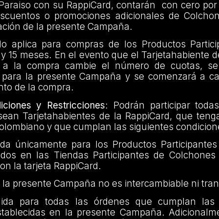
Paraiso con su RappiCard, contarán con cero por 
escuentos o promociones adicionales de Colcho
cación de la presente Campaña.
olo aplica para compras de los Productos Partic
2 y 15 meses. En el evento que el Tarjetahabiente d
e a la compra cambie el número de cuotas, se
 para la presente Campaña y se comenzará a ca
to de la compra.
ciones y Restricciones
: Podrán participar toda
sean Tarjetahabientes de la RappiCard, que tenga
o colombiano y que cumplan las siguientes condicion
da únicamente para los Productos Participante
ridos en las Tiendas Participantes de Colchones
n la tarjeta RappiCard.
de la presente Campaña no es intercambiable ni tran
ida para todas las órdenes que cumplan las 
establecidas en la presente Campaña. Adicionalme