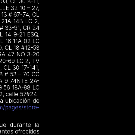
03, CL 30 8-11,
LLE 32 10 – 27,
 13 # 67-74, CL
 21A-14B LC 2,
 # 33-91, CR 24
 14 9-21 ESQ,
CL 16 11A-02 LC
, CL 18 #12-53
RA 47 NO 3-20
20-69 LC 2, TV
 CL 30 17-141,
78 # 53 – 70 CC
A 9 74NTE 2A-
G 56 18A-88 LC
, calle 57#24-
la ubicación de
m/pages/store-
ue durante la
antes ofrecidos