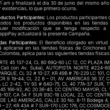
1 am y finalizará el día 30 de junio del mismo año
r existencias, lo que primero ocurra.
uctos Participantes:
Los productos participantes q
todos los productos disponibles en las tienda
quier modificación que se tenga respecto a 
RappiPay actualizará la presente Campaña.
as Participantes:
El Beneficio otorgado en virtud
aplicarse en las tiendas físicas de Colchones 
olombia, aplica para las siguientes tiendas físicas
TE 45 137-24, CL 80 69Q-60 LC 12, CC PLAZA IM
e Cali con Av. Suba), AUTOPISTA NORTE #224-60
PARQUE, CL 32 # 10-27, KR 49B # 76-229 LC 101, C
R 9 19-44, CL 22 8 – 01, AV AMERICAS 36 37, C
 LC 2-42, TV 93 # 64G-75, CL 40 77A-37 SUR, T
 45 166-92, AC 20 36-40, CC CENTRO MAYOR, CL 
-107, CA 54 F SUR 93C-18 LOCAL 22, CC CENT
 DE LAS AMERICAS, CALLE 30 No. 8-11 Bodega 4,
0 – 27, KR 43A # 7 SUR-170 LOC 176, CC COSMOC