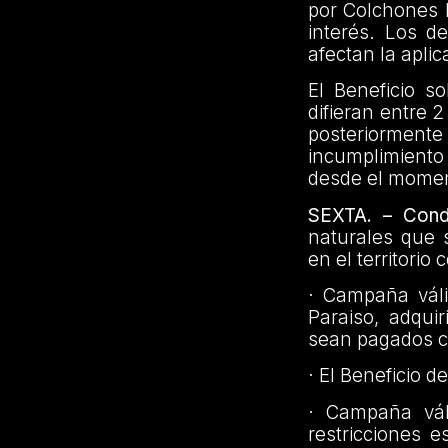
por Colchones 
interés. Los d
afectan la apli
El Beneficio s
difieran entre 
posteriorment
incumplimiento
desde el momen
SEXTA. – Condi
naturales que 
en el territori
· Campaña váli
Paraiso, adqui
sean pagados co
· El Beneficio 
· Campaña vál
restricciones 