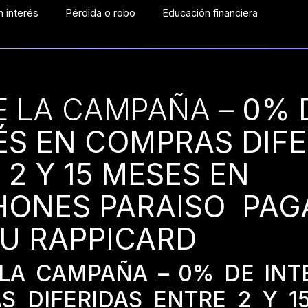
 interés
Pérdida o robo
Educación financiera
E LA CAMPAÑA –
0% 
ÉS EN COMPRAS DIFE
 2 Y 15 MESES EN
HONES PARAISO PA
U RAPPICARD
 LA CAMPAÑA
–
0% DE INT
S DIFERIDAS ENTRE 2 Y 1