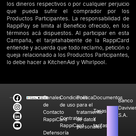
los dineros respectivos o por cualquier perjuicio
que pueda sufrir el comprador por los
Productos Participantes. La responsabilidad de
RappiPay se limita al Beneficio ofrecido, en los
términos acá dispuestos. Al participar en esta
Campaña, el tarjetahabiente de la RappiCard
entiende y acuerda que todo reclamo, petición o
queja relacionado a los Productos Participantes,
lo debe hacer a KitchenAid y Whirlpool.
Canales
Condiciones
Política
Documentos
Banco
de
de uso
para el
Davivie
Tasas
Contacto
tratamiento
S.A.
Contratos
y
RappiCard
de datos
RappiCard
tarifas
personales
Defensoría