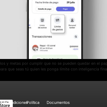
ueños y metas por cumplir que no se pueden quedar en el pap
ra que seas tú quien les ponga límite con inteligencia fin
Condiciones
Política
Documentos