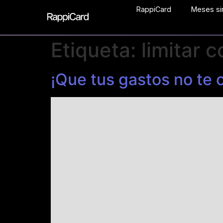
RappiCard
Meses sin
Etiqueta:
limitar 
¡Que tus gastos no te 