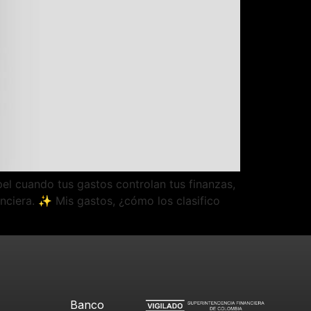
el cuando tus gastos controlan tus finanzas,
anciera. ✨ Mis gastos, ¿cómo los clasifico
Banco