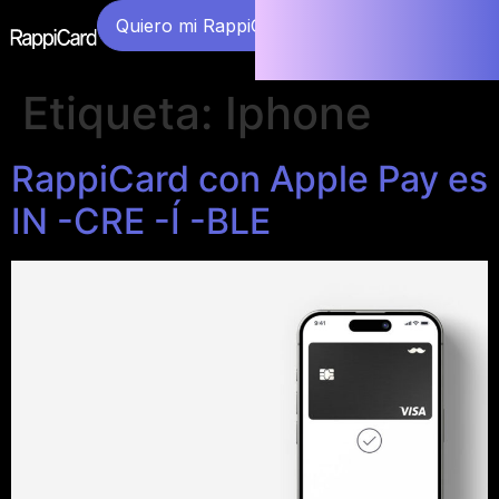
Quiero mi RappiCard
Etiqueta:
Iphone
RappiCard con Apple Pay es
IN -CRE -Í -BLE