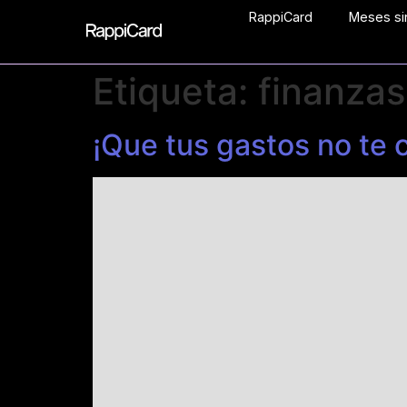
RappiCard
Meses sin
Etiqueta:
finanzas
¡Que tus gastos no te 