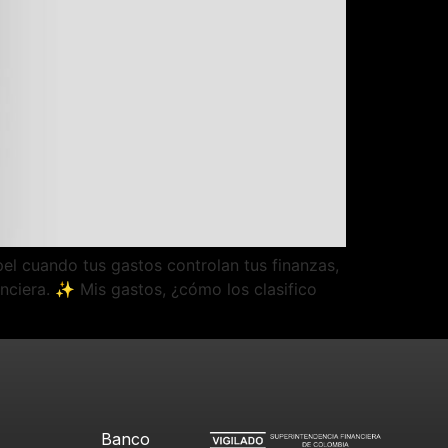
el cuando tus gastos controlan tus finanzas,
anciera. ✨ Mis gastos, ¿cómo los clasifico
Banco