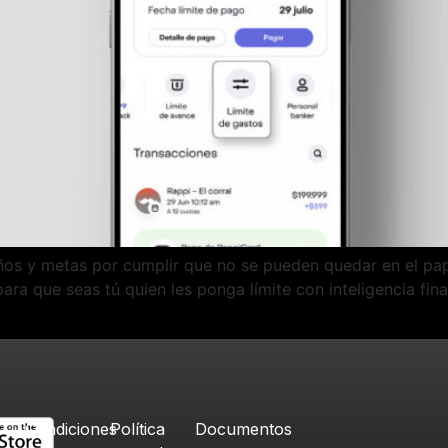
ueños y metas por cumplir que no se pueden quedar en el pap
ra que seas tú quien les ponga límite con inteligencia fin
Condiciones
Política
Documentos