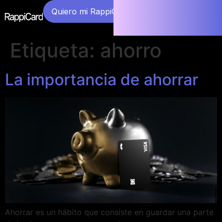
Quiero mi RappiCard
Etiqueta:
ahorro
La importancia de ahorrar
Ahorrar es un hábito que consiste en guardar una parte