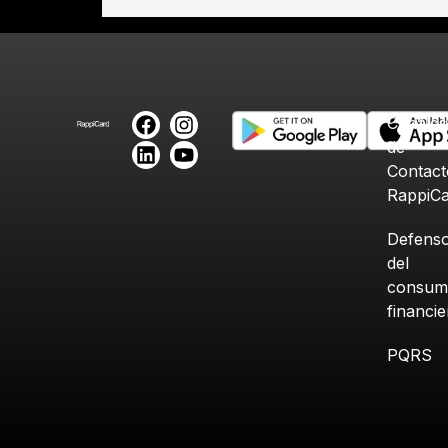
Canales
de
Contact
RappiC
Defenso
del
consum
financi
PQRS