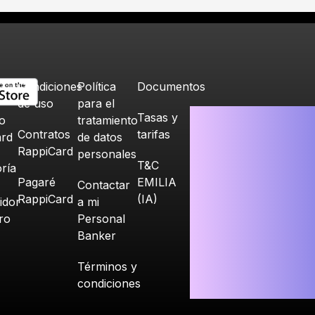
Condiciones
Política
Documentos
de uso
para el
Tasas y
o
tratamiento
Contratos
tarifas
ard
de datos
RappiCard
personales
T&C
ría
Pagaré
EMILIA
Contactar
RappiCard
(IA)
idor
a mi
ero
Personal
Banker
Términos y
condiciones