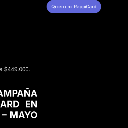
Quiero mi RappiCard
 a $449.000.
CAMPAÑA
CARD EN
 – MAYO