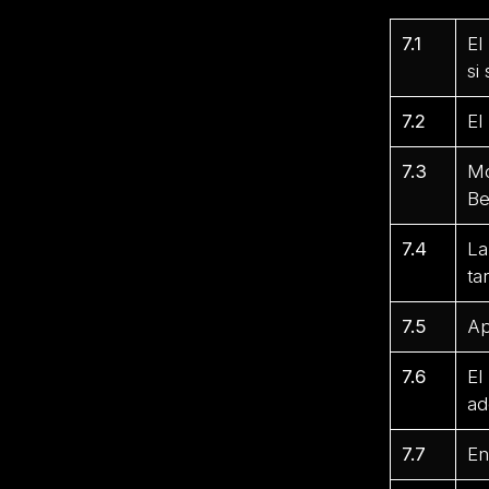
7.1
El
si
7.2
El
7.3
Mo
Be
7.4
La
ta
7.5
Ap
7.6
El
ad
7.7
En