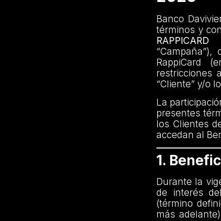
Banco Davivien
términos y co
RAPPICARD
“Campaña”), di
RappiCard (e
restricciones 
“Cliente” y/o l
La participaci
presentes térm
los Clientes d
accedan al Ben
1. Benefic
Durante la vig
de interés d
(término defin
más adelante)