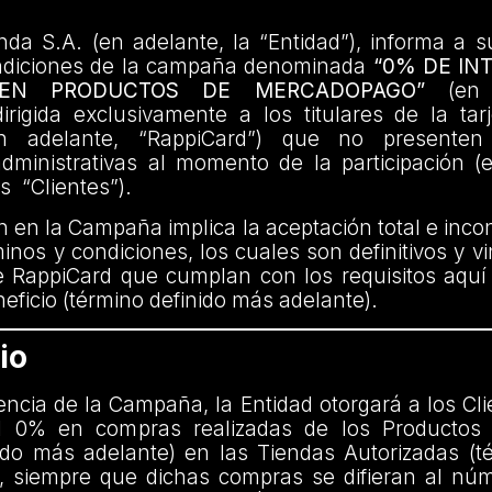
da S.A. (en adelante, la “Entidad”), informa a s
ndiciones de la campaña denominada
“0% DE IN
 EN PRODUCTOS DE MERCADOPAGO”
(en a
rigida exclusivamente a los titulares de la tar
n adelante, “RappiCard”) que no presenten
administrativas al momento de la participación (
os “Clientes”).
ón en la Campaña implica la aceptación total e incon
inos y condiciones, los cuales son definitivos y v
e RappiCard que cumplan con los requisitos aquí
eficio (término definido más adelante).
io
encia de la Campaña, la Entidad otorgará a los Cl
el 0% en compras realizadas de los Productos 
ido más adelante) en las Tiendas Autorizadas (t
, siempre que dichas compras se difieran al nú