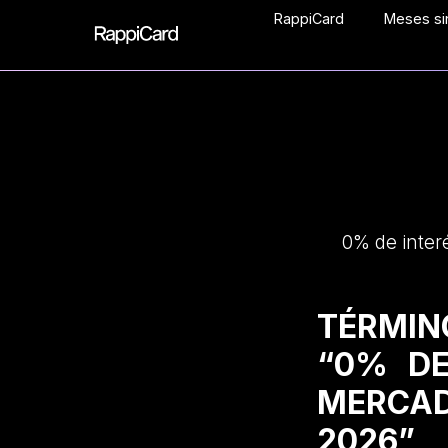
RappiCard
Meses sin
0% de inter
TÉRMIN
“0% DE
MERCAD
2026”