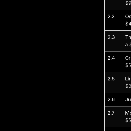
$9
2.2
Os
$4
2.3
Th
a 
2.4
Cr
$5
2.5
Lí
$3
2.6
Ju
2.7
Mo
$5