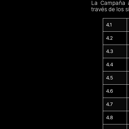
La Campaña a
través de los s
4.1
4.2
4.3
4.4
4.5
4.6
4.7
4.8