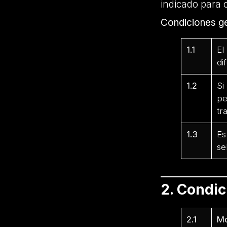
indicado para 
Condiciones ge
1.1
El
di
1.2
Si
pe
tr
1.3
Es
se
2. Condi
2.1
Mo