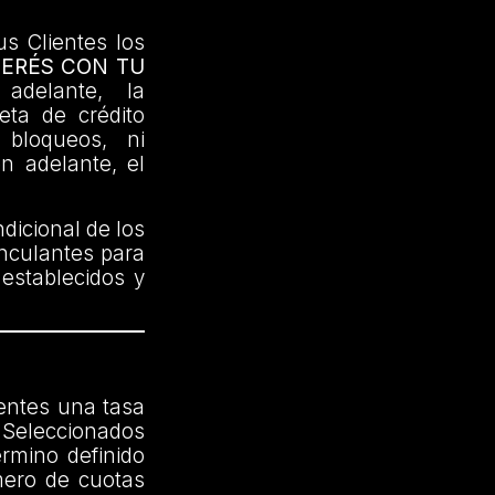
us Clientes los
TERÉS CON TU
delante, la
jeta de crédito
 bloqueos, ni
en adelante, el
dicional de los
inculantes para
 establecidos y
ientes una tasa
Seleccionados
érmino definido
mero de cuotas