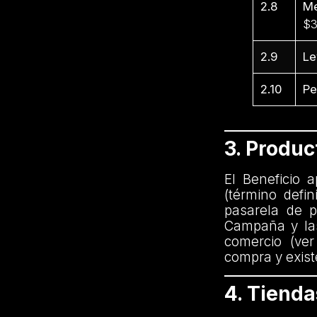
2.8
Me
$3
2.9
Le
2.10
Pe
3. Produ
El Beneficio 
(término defi
pasarela de p
Campaña y las
comercio (ver
compra y exist
4. Tiend