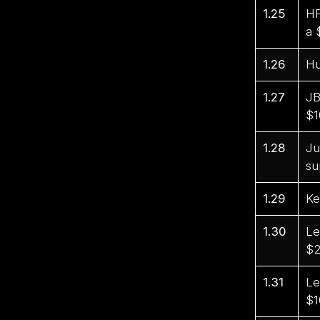
1.25
HP
a 
1.26
Hu
1.27
JB
$1
1.28
Ju
su
1.29
Ke
1.30
Le
$2
1.31
Le
$1