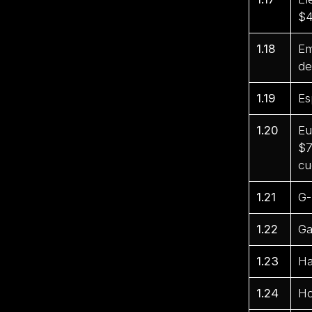
$4
1.18
Em
de
1.19
Es
1.20
Eu
$7
cu
1.21
G-
1.22
Ga
1.23
Ha
1.24
Ho