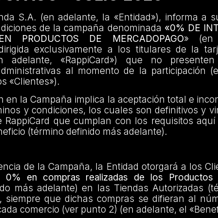
da S.A. (en adelante, la «Entidad»), informa a s
ndiciones de la campaña denominada
«0% DE IN
 EN PRODUCTOS DE MERCADOPAGO
» (en 
rigida exclusivamente a los titulares de la tar
n adelante, «RappiCard») que no presenten
administrativas al momento de la participación (
os «Clientes»).
ón en la Campaña implica la aceptación total e incon
inos y condiciones, los cuales son definitivos y v
e RappiCard que cumplan con los requisitos aquí
eficio (término definido más adelante).
encia de la Campaña, la Entidad otorgará a los Cl
el 0% en compras realizadas de los Productos 
ido más adelante) en las Tiendas Autorizadas (t
, siempre que dichas compras se difieran al nú
cada comercio (ver punto 2) (en adelante, el «Benef