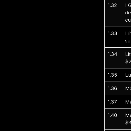
1.32
LG
de
cu
1.33
Lí
su
1.34
Li
$2
1.35
Lu
1.36
Ma
1.37
Ma
1.40
Me
$3