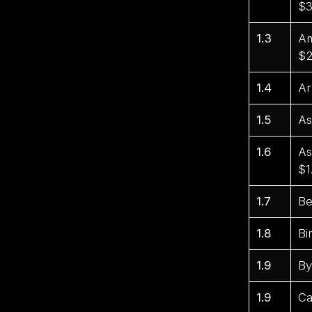
$3
1.3
Am
$2
1.4
Ar
1.5
As
1.6
As
$1
1.7
Be
1.8
Bi
1.9
By
1.9
Ca