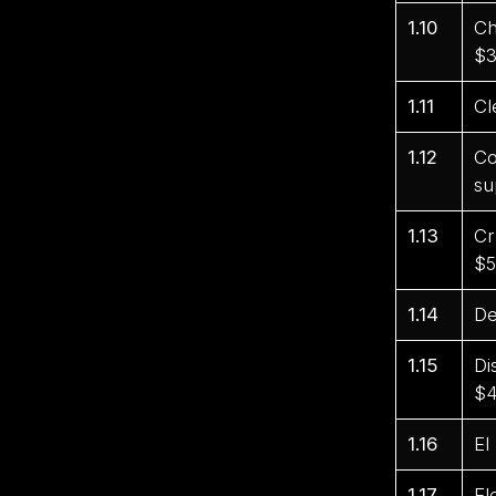
1.10
Ch
$3
1.11
Cl
1.12
Co
su
1.13
Cr
$5
1.14
De
1.15
Di
$4
1.16
El
1.17
El