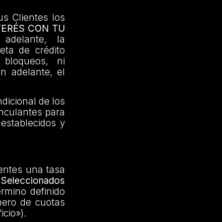
us Clientes los
TERÉS CON TU
adelante, la
jeta de crédito
 bloqueos, ni
en adelante, el
dicional de los
inculantes para
 establecidos y
ientes una tasa
Seleccionados
érmino definido
mero de cuotas
icio»).