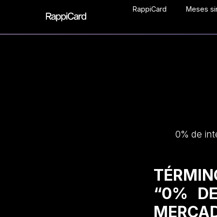
RappiCard
Meses sin
0% de int
TÉRMIN
“0% DE
MERCAD