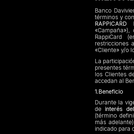
Banco Davivien
términos y co
RAPPICARD
«Campaña»), di
RappiCard (e
restricciones 
«Cliente» y/o l
La participaci
presentes térm
los Clientes d
accedan al Ben
1.Beneficio
Durante la vig
de
interés d
(término defin
más adelante)
indicado para 