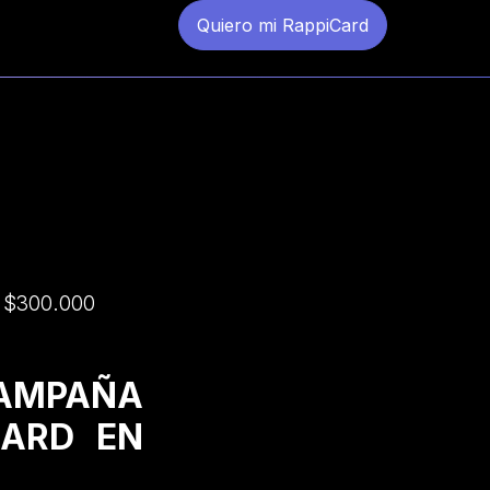
Quiero mi RappiCard
a $300.000
CAMPAÑA
CARD EN