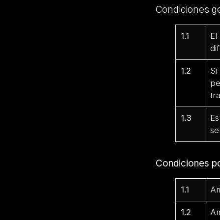
Condiciones g
1.1
El
di
1.2
Si
pe
tr
1.3
Es
se
Condiciones p
1.1
Am
1.2
Am