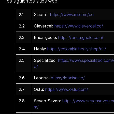
los siguientes sitios web:
2.1
Xiaomi:
https://www.mi.com/co
2.2
Clevercel:
https://www.clevercel.co/
2.3
Encarguelo:
https://encarguelo.com/
2.4
Healy:
https://colombia.healy.shop/es/
2.5
Specialized:
https://www.specialized.com/
o/
2.6
Leonisa:
https://leonisa.co/
2.7
Ostu:
https://www.ostu.com/
2.8
Seven Seven:
https://www.sevenseven.c
m/