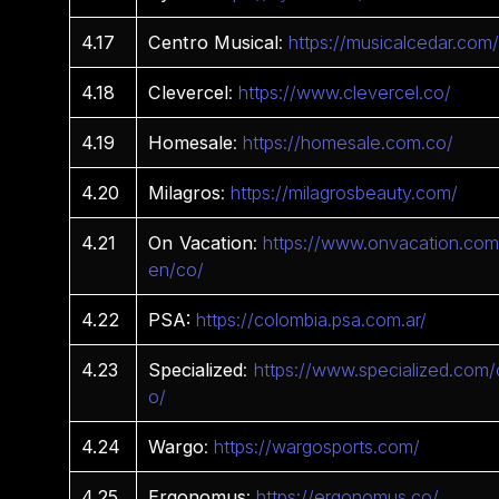
4.17
Centro
Musical
:
https://musicalcedar.com
4.18
Clevercel
:
https://www.clevercel.co/
4.19
Homesale
:
https://homesale.com.co/
4.20
Milagros
:
https://milagrosbeauty.com/
4.21
On
Vacation
:
https://www.onvacation.com
en/co/
4.22
PSA:
https://colombia.psa.com.ar/
4.23
Specialized
:
https://www.specialized.com/
o/
4.24
Wargo
:
https://wargosports.com/
4.25
Ergonomus
:
https://ergonomus.co/