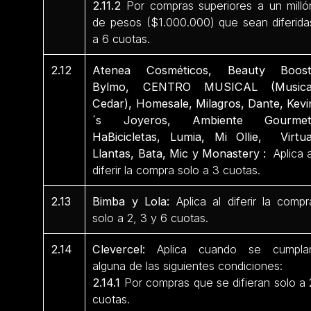
2.11.2
Por compras superiores a un milló
de pesos ($1.000.000) que sean diferida
a 6 cuotas.
2.12
Atenea Cosméticos, Beauty Boost
Bylmo, CENTRO MUSICAL (Musica
Cedar), Homesale, Milagros, Dante, Kevi
´s Joyeros, Ambiente Gourmet
HaBicicletas, Lumia, Mi Ollie, Virtua
Llantas, Bata, Mic y Monastery :
Aplica a
diferir la compra solo a 3 cuotas.
2.13
Bimba y Lola:
Aplica al diferir la compr
solo a 2, 3 y 6 cuotas.
2.14
Clevercel:
Aplica cuando se cumpla
alguna de las siguientes condiciones:
2.14.1
Por compras que se difieran solo a 
cuotas.