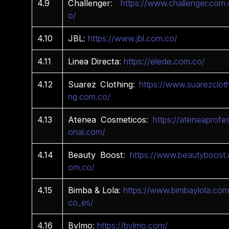
4.9
Challenger
:
https://www.challenger.com.
o/
4.10
JBL
:
https://www.jbl.com.co/
4.11
Linea
Directa
:
https://elede.com.co/
4.12
Suarez
Clothing
:
https://www.suarezcloth
ng.com.co/
4.13
Atenea
Cosmeticos
:
https://ateneaprofes
onal.com/
4.14
Beauty Boost
:
https://www.beautyboost.
om.co/
4.15
Bimba & Lola
:
https://www.bimbaylola.com
co_es/
4.16
Bylmo
:
https://bylmo.com/