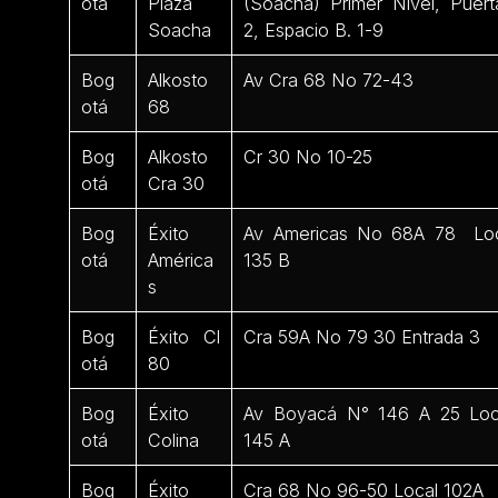
otá
Plaza
(Soacha) Primer Nivel, Puert
Soacha
2, Espacio B. 1-9
Bog
Alkosto
Av Cra 68 No 72-43
otá
68
Bog
Alkosto
Cr 30 No 10-25
otá
Cra 30
Bog
Éxito
Av Americas No 68A 78 Lo
otá
América
135 B
s
Bog
Éxito Cl
Cra 59A No 79 30 Entrada 3
otá
80
Bog
Éxito
Av Boyacá N° 146 A 25 Loc
otá
Colina
145 A
Bog
Éxito
Cra 68 No 96-50 Local 102A