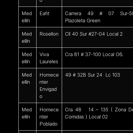
o
Med
Eafit
Carrera 49 # 07 Sur-5
ellín
Plazoleta Green
Med
Rosellon
Cll 40 Sur #27-04 Local 2
ellín
Med
Viva
Cra 81 # 37-100 Local O6.
ellín
Laureles
Med
Homece
49 # 32B Sur 24 Lc 103
ellín
nter
Envigad
o
Med
Homece
Cra 48 14 – 135 ( Zona D
ellín
nter
Comidas ) Local 02
Poblado