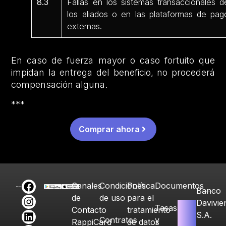
8.3
Fallas en los sistemas transaccionales d
los aliados o en las plataformas de pag
externas.
En caso de fuerza mayor o caso fortuito que
impidan la entrega del beneficio, no procederá
compensación alguna.
***
Comprar ahora
Canales
Condiciones
Política
Documentos
Banco
de
de uso
para el
Davivie
Tasas
Contacto
tratamiento
S.A.
Contratos
y
RappiCard
de datos