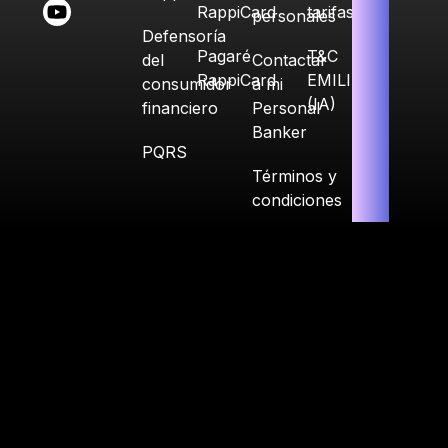
RappiCard
tarifas
personales
Defensoría
Pagaré
T&C
del
Contactar
RappiCard
EMILIA
consumidor
a mi
(IA)
financiero
Personal
Banker
PQRS
Términos y
condiciones