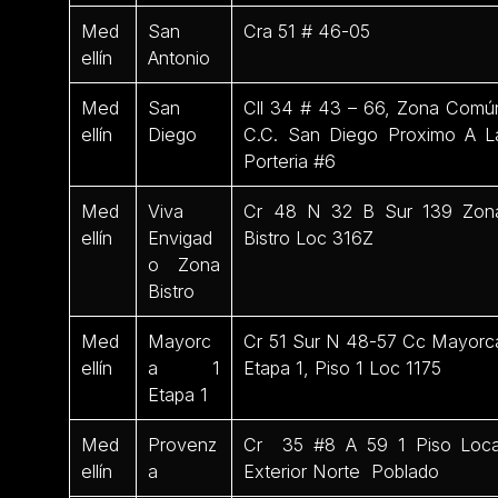
Med
San
Cra 51 # 46-05
ellín
Antonio
Med
San
Cll 34 # 43 – 66, Zona Comú
ellín
Diego
C.C. San Diego Proximo A L
Porteria #6
Med
Viva
Cr 48 N 32 B Sur 139 Zon
ellín
Envigad
Bistro Loc 316Z
o Zona
Bistro
Med
Mayorc
Cr 51 Sur N 48-57 Cc Mayorc
ellín
a 1
Etapa 1, Piso 1 Loc 1175
Etapa 1
Med
Provenz
Cr 35 #8 A 59 1 Piso Loca
ellín
a
Exterior Norte Poblado