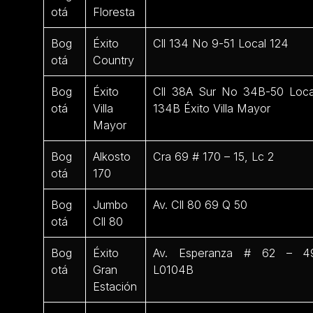
otá
Floresta
Bog
Éxito
Cll 134 No 9-51 Local 124
otá
Country
Bog
Éxito
Cll 38A Sur No 34B-50 Loca
otá
Villa
134B Éxito Villa Mayor
Mayor
Bog
Alkosto
Cra 69 # 170 – 15, Lc 2
otá
170
Bog
Jumbo
Av. Cll 80 69 Q 50
otá
Cll 80
Bog
Éxito
Av. Esperanza # 62 – 4
otá
Gran
L0104B
Estación