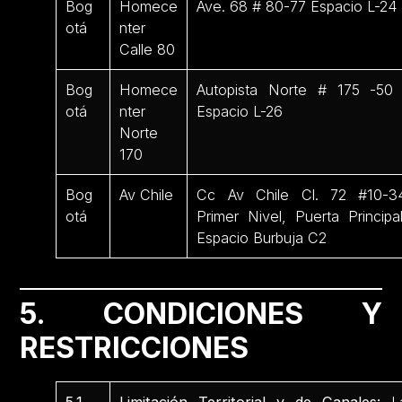
Bog
Homece
Ave. 68 # 80-77 Espacio L-24
otá
nter
Calle 80
Bog
Homece
Autopista Norte # 175 -5
otá
nter
Espacio L-26
Norte
170
Bog
Av Chile
Cc Av Chile Cl. 72 #10-3
otá
Primer Nivel, Puerta Principal
Espacio Burbuja C2
5. CONDICIONES Y
RESTRICCIONES