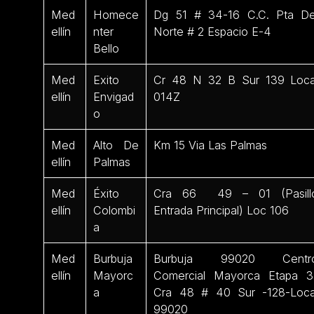
Med
Homece
Dg 51 # 34-16 C.C. Pta De
ellín
nter
Norte # 2 Espacio E-4
Bello
Med
Exito
Cr 48 N 32 B Sur 139 Loca
ellín
Envigad
014Z
o
Med
Alto De
Km 15 Via Las Palmas
ellín
Palmas
Med
Éxito
Cra 66 49 – 01 (Pasill
ellín
Colombi
Entrada Principal) Loc 106
a
Med
Burbuja
Burbuja 99020 Centr
ellín
Mayorc
Comercial Mayorca Etapa 3
a
Cra 48 # 40 Sur -128-Loca
99020