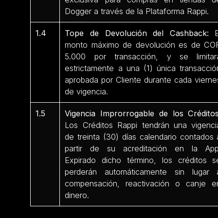
Dogger a través de la Plataforma Rappi.
1.4
Tope de Devolución del Cashback:
E
monto máximo de devolución es de CO
5.000 por transacción, y se limitar
estrictamente a una (1) única transacció
aprobada por Cliente durante cada vierne
de vigencia.
1.5
Vigencia Improrrogable de los Créditos
Los Créditos Rappi tendrán una vigenci
de treinta (30) días calendario contados 
partir de su acreditación en la App
Expirado dicho término, los créditos s
perderán automáticamente sin lugar 
compensación, reactivación o canje e
dinero.