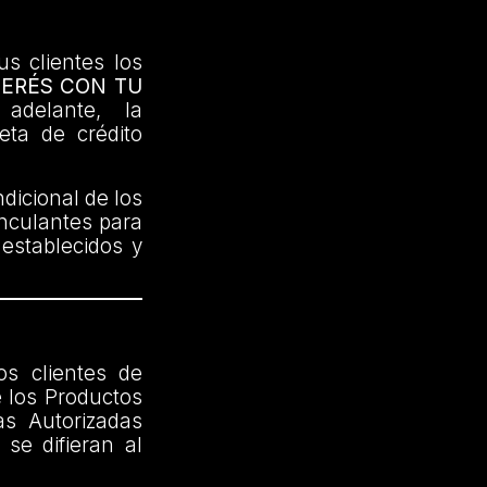
us clientes los
TERÉS CON TU
delante, la
jeta de crédito
dicional de los
inculantes para
 establecidos y
os clientes de
 los Productos
as Autorizadas
se difieran al