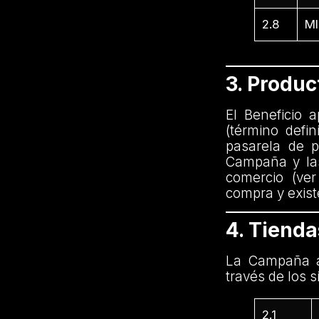
2.8
MI
3. Produ
El Beneficio 
(término defi
pasarela de p
Campaña y las
comercio (ver
compra y exist
4. Tiend
La Campaña a
través de los s
2.1