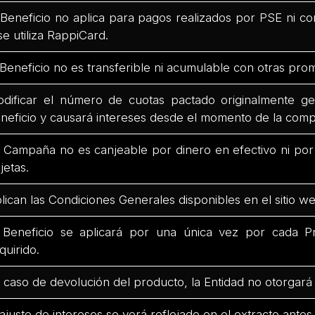
 Beneficio no aplica para pagos realizados por PSE ni co
 se utiliza RappiCard.
 Beneficio no es transferible ni acumulable con otras pro
dificar el número de cuotas pactado originalmente ge
neficio y causará intereses desde el momento de la comp
 Campaña no es canjeable por dinero en efectivo ni po
rjetas.
lican las Condiciones Generales disponibles en el sitio we
 Beneficio se aplicará por una única vez por cada Pr
quirido.
 caso de devolución del producto, la Entidad no otorgará 
 ajuste de intereses se verá reflejado en el extracto antes