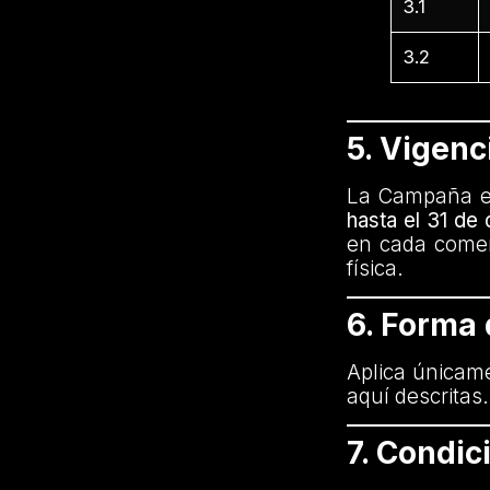
3.1
3.2
5. Vigenc
La Campaña es
hasta el 31 de
en cada comer
física.
6. Forma
Aplica únicam
aquí descritas
7. Condi