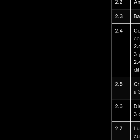
2.2
Am
2.3
Ba
2.4
Co
co
2.
3 
2.
di
2.5
Cr
a 
2.6
Di
3 
2.7
Lu
cu