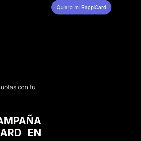
Quiero mi RappiCard
cuotas con tu
CAMPAÑA
CARD EN