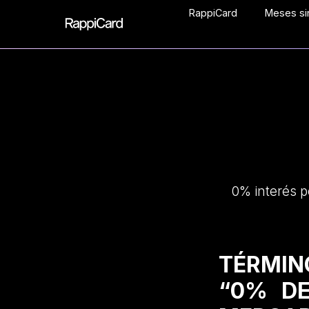
RappiCard
Meses sin
0% interés p
TÉRMIN
“0% DE