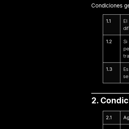
Condiciones ge
1.1
El
di
1.2
Si
pe
tr
1.3
Es
se
2. Condi
2.1
Ag