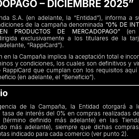
OPAGO – DICIEMBRE 2025”
da S.A. (en adelante, la “Entidad”), informa a s
ndiciones de la campaña denominada
“0% DE IN
 EN PRODUCTOS DE MERCADOPAGO”
(en a
rigida exclusivamente a los titulares de la tar
adelante, “RappiCard”).
ón en la Campaña implica la aceptación total e incon
inos y condiciones, los cuales son definitivos y v
e RappiCard que cumplan con los requisitos aquí
ficio (en adelante, el “Beneficio”).
io
gencia de la Campaña, la Entidad otorgará a l
 tasa de interés del 0% en compras realizadas de
 (término definido más adelante) en las Tiend
nido más adelante), siempre que dichas compras 
as indicado para cada comercio (ver punto 2).