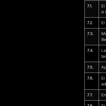
7.1.
El
si
7.2.
El
7.3.
Mo
Be
7.4.
La
ta
7.5.
Ap
7.6.
El
ad
7.7.
En
7.8.
El