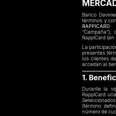
MERCAD
Banco Davivien
términos y co
RAPPICARD
“Campaña”), di
RappiCard (en 
La participaci
presentes térm
los clientes d
accedan al bene
1. Benefic
Durante la vi
RappiCard una
Seleccionados
(término defi
número de cuot